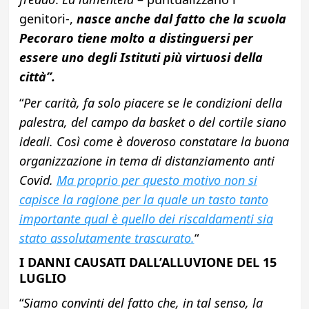
genitori-,
nasce anche dal fatto che la scuola
Pecoraro tiene molto a distinguersi per
essere uno degli Istituti più virtuosi della
città”.
“
Per carità, fa solo piacere se le condizioni della
palestra, del campo da basket o del cortile siano
ideali. Così come è doveroso constatare la buona
organizzazione in tema di distanziamento anti
Covid.
Ma proprio per questo motivo non si
capisce la ragione per la quale un tasto tanto
importante qual è quello dei riscaldamenti sia
stato assolutamente trascurato.
“
I DANNI CAUSATI DALL’ALLUVIONE DEL 15
LUGLIO
“
Siamo convinti del fatto che, in tal senso, la