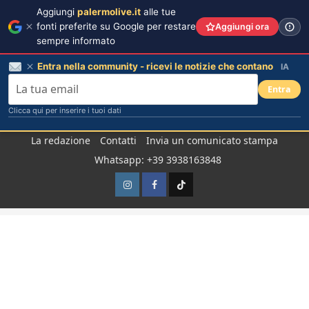
Aggiungi
palermolive.it
alle tue
fonti preferite su Google per restare
Aggiungi ora
sempre informato
Entra nella community - ricevi le notizie che contano
IA
Entra
Clicca qui per inserire i tuoi dati
Salta
La redazione
Contatti
Invia un comunicato stampa
al
Whatsapp: +39 3938163848
contenuto
Instagram
Facebook
TikTok