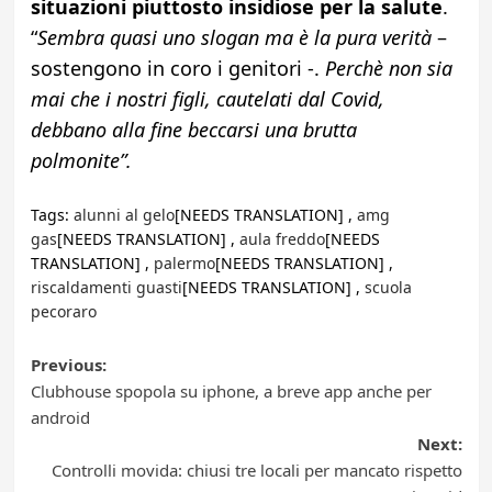
situazioni piuttosto insidiose per la salute
.
“
Sembra quasi uno slogan ma è la pura verità
–
sostengono in coro i genitori -.
Perchè non sia
mai che i nostri figli, cautelati dal Covid,
debbano alla fine beccarsi una brutta
polmonite”.
Tags:
alunni al gelo
[NEEDS TRANSLATION] ,
amg
gas
[NEEDS TRANSLATION] ,
aula freddo
[NEEDS
TRANSLATION] ,
palermo
[NEEDS TRANSLATION] ,
riscaldamenti guasti
[NEEDS TRANSLATION] ,
scuola
pecoraro
Post
Previous:
Clubhouse spopola su iphone, a breve app anche per
navigation
android
Next:
Controlli movida: chiusi tre locali per mancato rispetto