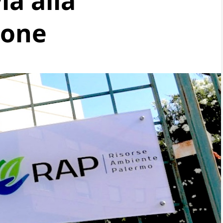
ia alla
ione