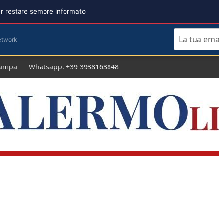
per restare sempre informato
etwork
tampa
Whatsapp: +39 3938163848