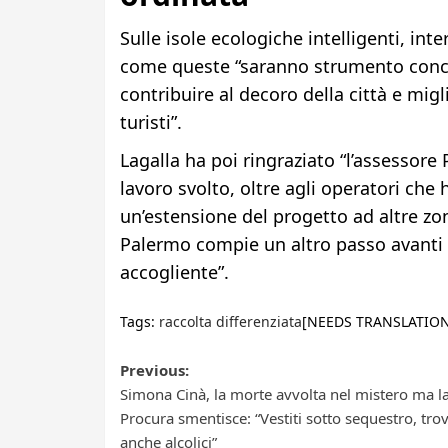
Sulle isole ecologiche intelligenti, inte
come queste “saranno strumento concret
contribuire al decoro della città e migli
turisti”.
Lagalla ha poi ringraziato “l’assessore P
lavoro svolto, oltre agli operatori che 
un’estensione del progetto ad altre zo
Palermo compie un altro passo avanti v
accogliente”.
Tags:
raccolta differenziata
[NEEDS TRANSLATION
Post
Previous:
Simona Cinà, la morte avvolta nel mistero ma l
navigation
Procura smentisce: “Vestiti sotto sequestro, trov
anche alcolici”