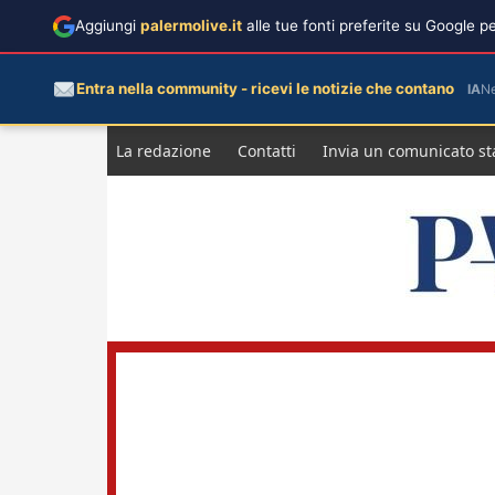
Aggiungi
palermolive.it
alle tue fonti preferite su Google 
Entra nella community - ricevi le notizie che contano
IA
N
Salta
La redazione
Contatti
Invia un comunicato s
al
contenuto