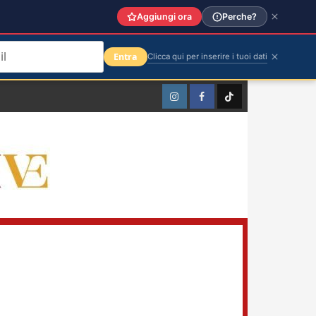
Aggiungi ora
Perche?
Entra
Clicca qui per inserire i tuoi dati
Instagram
Facebook
TikTok