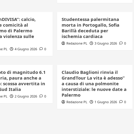
nDIVISA”: calcio,
Studentessa palermitana
e comicità al
morta in Portogallo, Sofia
mo di Palermo
Barillà deceduta per
a violenza sulle
ischemia cardiaca
Redazione PL
3 Giugno 2026
0
ne PL
4 Giugno 2026
0
to di magnitudo 6.1
Claudio Baglioni rinvia il
bria, paura anche a
GrandTour La vita è adesso”
 scossa avvertita in
a causa di una polmonite
 Sud Italia
interstiziale: le nuove date a
Palermo
ne PL
2 Giugno 2026
0
Redazione PL
1 Giugno 2026
0