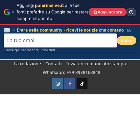
Aggiungi
palermolive.it
alle tue
fonti preferite su Google per restare
Aggiungi ora
sempre informato
Entra nella community - ricevi le notizie che contano
IA
Entra
Clicca qui per inserire i tuoi dati
Salta
La redazione
Contatti
Invia un comunicato stampa
al
Whatsapp: +39 3938163848
contenuto
Instagram
Facebook
TikTok