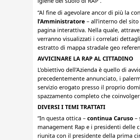
igiene del suolo di RAP .
“Al fine di agevolare ancor di più la 
l’Amministratore
– all’interno del sito
pagina interattiva. Nella quale, attrav
verranno visualizzati i correlati dettag
estratto di mappa stradale geo referen
AVVICINARE LA RAP AL CITTADINO
L’obiettivo dell’Azienda è quello di avv
precedentemente annunciato, i palermit
servizio erogato presso il proprio domi
spazzamento completo che coinvolgerà t
DIVERSI I TEMI TRATTATI
“In questa ottica –
continua Caruso
– 
management Rap e i presidenti delle cir
riunita con il presidente della prima ci