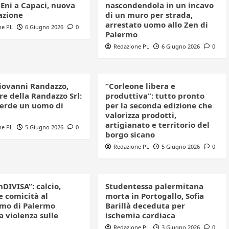
 Eni a Capaci, nuova
nascondendola in un incavo
azione
di un muro per strada,
arrestato uomo allo Zen di
ne PL
6 Giugno 2026
0
Palermo
Redazione PL
6 Giugno 2026
0
iovanni Randazzo,
“Corleone libera e
e della Randazzo Srl:
produttiva”: tutto pronto
perde un uomo di
per la seconda edizione che
valorizza prodotti,
artigianato e territorio del
ne PL
5 Giugno 2026
0
borgo sicano
Redazione PL
5 Giugno 2026
0
nDIVISA”: calcio,
Studentessa palermitana
e comicità al
morta in Portogallo, Sofia
mo di Palermo
Barillà deceduta per
a violenza sulle
ischemia cardiaca
Redazione PL
3 Giugno 2026
0