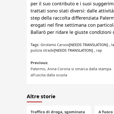
per il suo contributo e i suoi suggerime
trattati sono stati diversi: dalle attivi
step della raccolta differenziata Paler
erogati nel fine settimana con partico
Ballarò per ridare le giuste condizioni 
Tags:
Girolamo Caruso
[NEEDS TRANSLATION] ,
l
pulizia strade
[NEEDS TRANSLATION] ,
rap
Post
Previous:
Palermo, Anna Corona si smarca dalla stampa
navigation
all’uscita dalla scuola
Altre storie
Traffico di droga, sgominata
A fuoco 