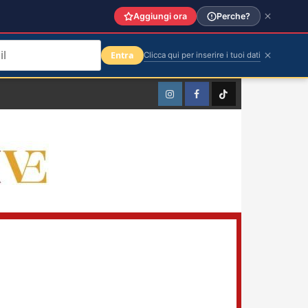
Aggiungi ora
Perche?
Entra
Clicca qui per inserire i tuoi dati
Instagram
Facebook
TikTok