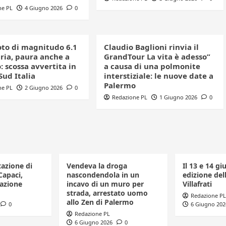
ne PL
4 Giugno 2026
0
to di magnitudo 6.1
Claudio Baglioni rinvia il
bria, paura anche a
GrandTour La vita è adesso”
 scossa avvertita in
a causa di una polmonite
 Sud Italia
interstiziale: le nuove date a
Palermo
ne PL
2 Giugno 2026
0
Redazione PL
1 Giugno 2026
0
tazione di
Vendeva la droga
Il 13 e 14 gi
Capaci,
nascondendola in un
edizione dell
azione
incavo di un muro per
Villafrati
strada, arrestato uomo
Redazione PL
allo Zen di Palermo
0
6 Giugno 202
Redazione PL
6 Giugno 2026
0