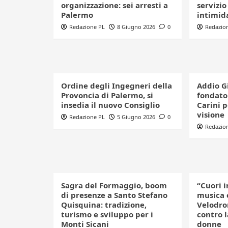
organizzazione: sei arresti a
servizio
Palermo
intimid
Redazione PL
8 Giugno 2026
0
Redazio
Ordine degli Ingegneri della
Addio G
Provoncia di Palermo, si
fondator
insedia il nuovo Consiglio
Carini 
visione
Redazione PL
5 Giugno 2026
0
Redazio
Sagra del Formaggio, boom
“Cuori i
di presenze a Santo Stefano
musica 
Quisquina: tradizione,
Velodro
turismo e sviluppo per i
contro l
Monti Sicani
donne