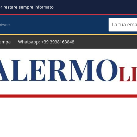
per restare sempre informato
etwork
tampa
Whatsapp: +39 3938163848