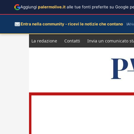
Aggiungi
palermolive.it
alle tue fonti preferite su Google 
Entra nella community - ricevi le notizie che contano
IA
N
Salta
La redazione
Contatti
Invia un comunicato s
al
contenuto