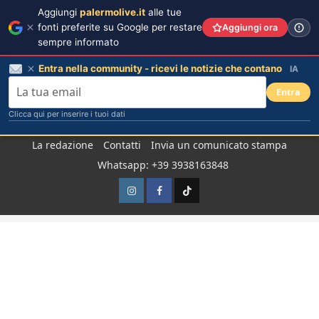
Aggiungi
palermolive.it
alle tue
fonti preferite su Google per restare
Aggiungi ora
sempre informato
Entra nella community - ricevi le notizie che contano
IA
Entra
Clicca qui per inserire i tuoi dati
Salta
La redazione
Contatti
Invia un comunicato stampa
al
Whatsapp: +39 3938163848
contenuto
Instagram
Facebook
TikTok