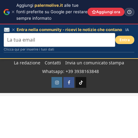
Aggiungi
palermolive.it
alle tue
fonti preferite su Google per restare
Aggiungi ora
sempre informato
Entra nella community - ricevi le notizie che contano
IA
Entra
Clicca qui per inserire i tuoi dati
Salta
La redazione
Contatti
Invia un comunicato stampa
al
Whatsapp: +39 3938163848
contenuto
Instagram
Facebook
TikTok