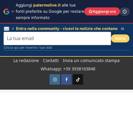
Aggiungi
palermolive.it
alle tue
fonti preferite su Google per restare
Aggiungi ora
sempre informato
Entra nella community - ricevi le notizie che contano
IA
Entra
Clicca qui per inserire i tuoi dati
Salta
La redazione
Contatti
Invia un comunicato stampa
al
Whatsapp: +39 3938163848
contenuto
Instagram
Facebook
TikTok