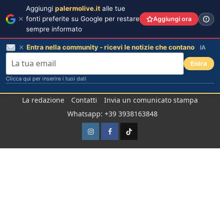
Aggiungi
palermolive.it
alle tue
fonti preferite su Google per restare
Aggiungi ora
sempre informato
Entra nella community - ricevi le notizie che contano
IA
Entra
Clicca qui per inserire i tuoi dati
Salta
La redazione
Contatti
Invia un comunicato stampa
al
Whatsapp: +39 3938163848
contenuto
Instagram
Facebook
TikTok