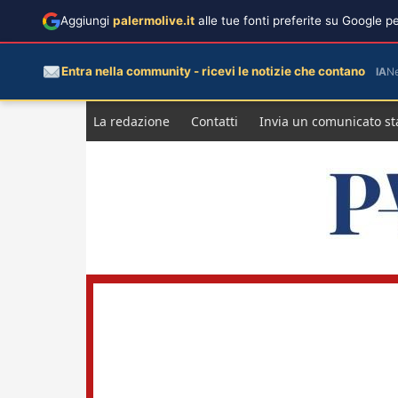
Aggiungi
palermolive.it
alle tue fonti preferite su Google 
Entra nella community - ricevi le notizie che contano
IA
N
Salta
La redazione
Contatti
Invia un comunicato s
al
contenuto