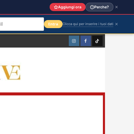
Aggiungi ora
Perche?
Entra
Clicca qui per inserire i tuoi dati
Instagram
Facebook
TikTok