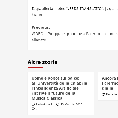
Tags:
allerta meteo
[NEEDS TRANSLATION] ,
giall
Sicilia
Post
Previous:
VIDEO – Pioggia e grandine a Palermo: alcune 
navigation
allagate
Altre storie
Uomo e Robot sul palco:
Ancora 
all’Università della Calabria
Palermo,
l’Intelligenza Artificiale
gialla
riscrive il futuro della
Redazio
Musica Classica
Redazione PL
13 Maggio 2026
0