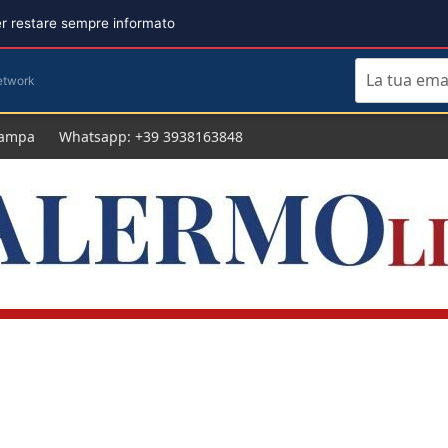
per restare sempre informato
etwork
tampa
Whatsapp: +39 3938163848