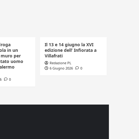
droga
Il 13 e 14 giugno la XVI
la in un
edizione dell’ Infiorata a
n muro per
Villafrati
estato uomo
Redazione PL
Palermo
6 Giugno 2026
0
6
0