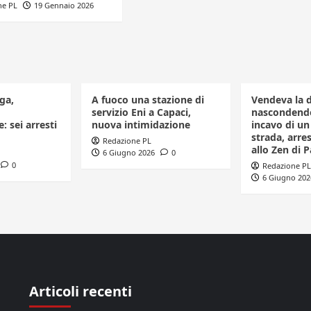
ne PL
19 Gennaio 2026
ga,
A fuoco una stazione di
Vendeva la 
servizio Eni a Capaci,
nascondendo
: sei arresti
nuova intimidazione
incavo di u
strada, arr
Redazione PL
allo Zen di 
6 Giugno 2026
0
0
Redazione PL
6 Giugno 202
Articoli recenti