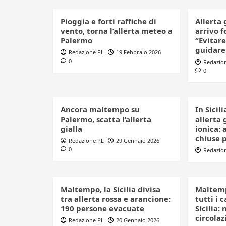
Pioggia e forti raffiche di
Allerta 
vento, torna l’allerta meteo a
arrivo f
Palermo
“Evitare
guidare
Redazione PL
19 Febbraio 2026
0
Redazio
0
Ancora maltempo su
In Sicil
Palermo, scatta l’allerta
allerta 
gialla
ionica: 
chiuse p
Redazione PL
29 Gennaio 2026
0
Redazio
Maltempo, la Sicilia divisa
Maltemp
tra allerta rossa e arancione:
tutti i 
190 persone evacuate
Sicilia:
circolaz
Redazione PL
20 Gennaio 2026