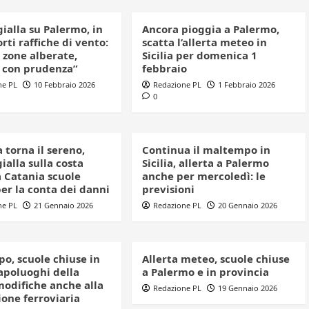
gialla su Palermo, in
Ancora pioggia a Palermo,
orti raffiche di vento:
scatta l’allerta meteo in
 zone alberate,
Sicilia per domenica 1
 con prudenza”
febbraio
ne PL
10 Febbraio 2026
Redazione PL
1 Febbraio 2026
0
ia torna il sereno,
Continua il maltempo in
gialla sulla costa
Sicilia, allerta a Palermo
a Catania scuole
anche per mercoledì: le
er la conta dei danni
previsioni
ne PL
21 Gennaio 2026
Redazione PL
20 Gennaio 2026
o, scuole chiuse in
Allerta meteo, scuole chiuse
capoluoghi della
a Palermo e in provincia
 modifiche anche alla
Redazione PL
19 Gennaio 2026
ione ferroviaria