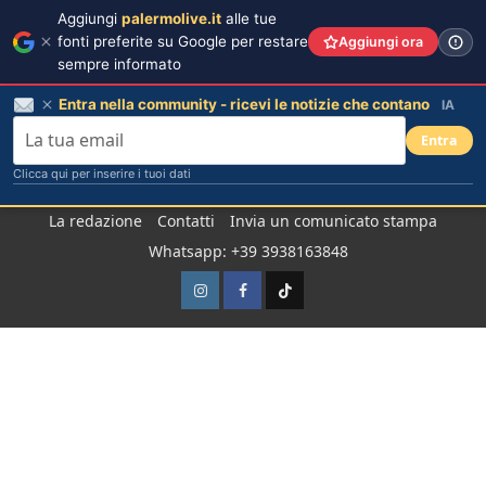
Aggiungi
palermolive.it
alle tue
fonti preferite su Google per restare
Aggiungi ora
sempre informato
Entra nella community - ricevi le notizie che contano
IA
Entra
Clicca qui per inserire i tuoi dati
Salta
La redazione
Contatti
Invia un comunicato stampa
al
Whatsapp: +39 3938163848
contenuto
Instagram
Facebook
TikTok