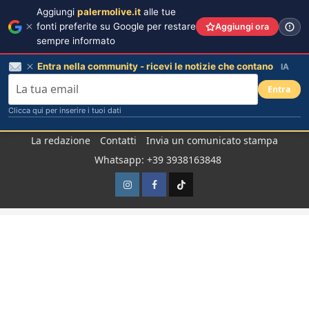
Aggiungi
palermolive.it
alle tue
fonti preferite su Google per restare
Aggiungi ora
sempre informato
Entra nella community - ricevi le notizie che contano
IA
Entra
Clicca qui per inserire i tuoi dati
Salta
La redazione
Contatti
Invia un comunicato stampa
al
Whatsapp: +39 3938163848
contenuto
Instagram
Facebook
TikTok