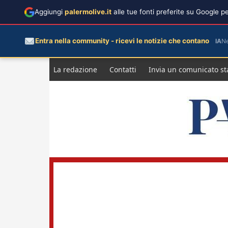
Aggiungi
palermolive.it
alle tue fonti preferite su Google 
Entra nella community - ricevi le notizie che contano
IA
N
Salta
La redazione
Contatti
Invia un comunicato s
al
contenuto