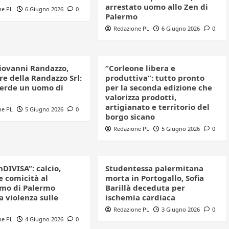
arrestato uomo allo Zen di
ne PL
6 Giugno 2026
0
Palermo
Redazione PL
6 Giugno 2026
0
iovanni Randazzo,
“Corleone libera e
e della Randazzo Srl:
produttiva”: tutto pronto
perde un uomo di
per la seconda edizione che
valorizza prodotti,
artigianato e territorio del
ne PL
5 Giugno 2026
0
borgo sicano
Redazione PL
5 Giugno 2026
0
nDIVISA”: calcio,
Studentessa palermitana
e comicità al
morta in Portogallo, Sofia
mo di Palermo
Barillà deceduta per
a violenza sulle
ischemia cardiaca
Redazione PL
3 Giugno 2026
0
ne PL
4 Giugno 2026
0