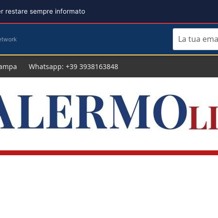
per restare sempre informato
etwork
tampa
Whatsapp: +39 3938163848