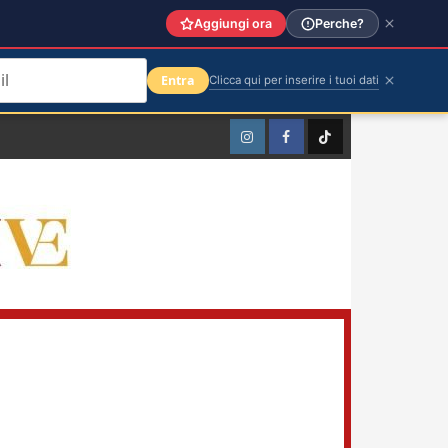
Aggiungi ora
Perche?
Entra
Clicca qui per inserire i tuoi dati
Instagram
Facebook
TikTok