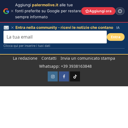
Aggiungi
palermolive.it
alle tue
fonti preferite su Google per restare
Aggiungi ora
sempre informato
Entra nella community - ricevi le notizie che contano
IA
Entra
Clicca qui per inserire i tuoi dati
Salta
La redazione
Contatti
Invia un comunicato stampa
al
Whatsapp: +39 3938163848
contenuto
Instagram
Facebook
TikTok