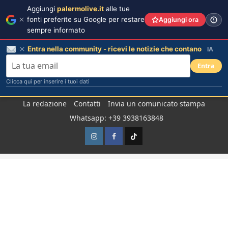
Aggiungi
palermolive.it
alle tue
fonti preferite su Google per restare
Aggiungi ora
sempre informato
Entra nella community - ricevi le notizie che contano
IA
Entra
Clicca qui per inserire i tuoi dati
Salta
La redazione
Contatti
Invia un comunicato stampa
al
Whatsapp: +39 3938163848
contenuto
Instagram
Facebook
TikTok