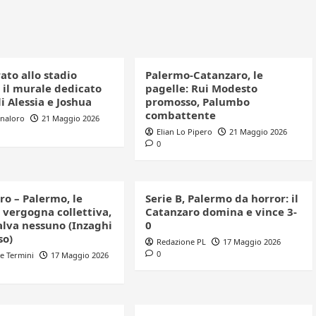
ato allo stadio
Palermo-Catanzaro, le
 il murale dedicato
pagelle: Rui Modesto
li Alessia e Joshua
promosso, Palumbo
combattente
nnaloro
21 Maggio 2026
Elian Lo Pipero
21 Maggio 2026
0
ro – Palermo, le
Serie B, Palermo da horror: il
 vergogna collettiva,
Catanzaro domina e vince 3-
alva nessuno (Inzaghi
0
so)
Redazione PL
17 Maggio 2026
0
e Termini
17 Maggio 2026