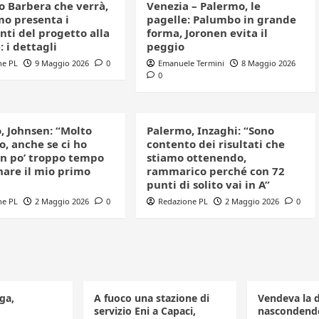
o Barbera che verrà,
Venezia – Palermo, le
mo presenta i
pagelle: Palumbo in grande
ti del progetto alla
forma, Joronen evita il
 i dettagli
peggio
ne PL
9 Maggio 2026
0
Emanuele Termini
8 Maggio 2026
0
, Johnsen: “Molto
Palermo, Inzaghi: “Sono
, anche se ci ho
contento dei risultati che
n po’ troppo tempo
stiamo ottenendo,
nare il mio primo
rammarico perché con 72
punti di solito vai in A”
ne PL
2 Maggio 2026
0
Redazione PL
2 Maggio 2026
0
ga,
A fuoco una stazione di
Vendeva la 
servizio Eni a Capaci,
nascondendo