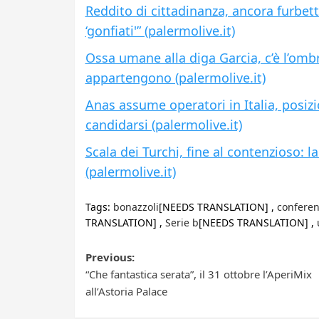
Reddito di cittadinanza, ancora furbetti i
‘gonfiati'” (palermolive.it)
Ossa umane alla diga Garcia, c’è l’ombr
appartengono (palermolive.it)
Anas assume operatori in Italia, posiz
candidarsi (palermolive.it)
Scala dei Turchi, fine al contenzioso:
(palermolive.it)
Tags:
bonazzoli
[NEEDS TRANSLATION] ,
conferen
TRANSLATION] ,
Serie b
[NEEDS TRANSLATION] ,
Post
Previous:
“Che fantastica serata”, il 31 ottobre l’AperiMix
navigation
all’Astoria Palace