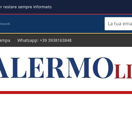
per restare sempre informato
etwork
tampa
Whatsapp: +39 3938163848