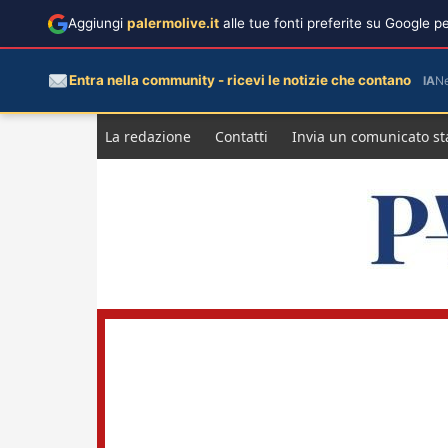
Aggiungi
palermolive.it
alle tue fonti preferite su Google 
Entra nella community - ricevi le notizie che contano
IA
N
Salta
La redazione
Contatti
Invia un comunicato s
al
contenuto