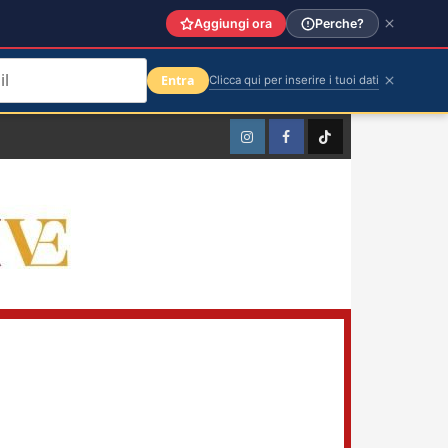
Aggiungi ora
Perche?
Entra
Clicca qui per inserire i tuoi dati
Instagram
Facebook
TikTok