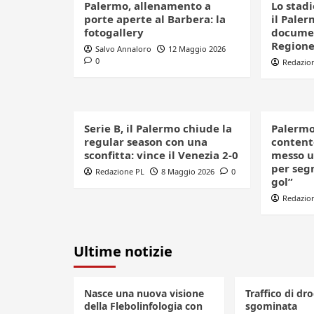
Palermo, allenamento a
Lo stadi
porte aperte al Barbera: la
il Paler
fotogallery
documen
Regione:
Salvo Annaloro
12 Maggio 2026
0
Redazio
Serie B, il Palermo chiude la
Palermo
regular season con una
contento
sconfitta: vince il Venezia 2-0
messo u
per seg
Redazione PL
8 Maggio 2026
0
gol”
Redazio
Ultime notizie
Nasce una nuova visione
Traffico di dro
della Flebolinfologia con
sgominata