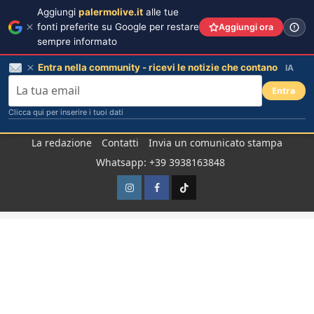
Aggiungi
palermolive.it
alle tue
fonti preferite su Google per restare
Aggiungi ora
sempre informato
Entra nella community - ricevi le notizie che contano
IA
Entra
Clicca qui per inserire i tuoi dati
Salta
La redazione
Contatti
Invia un comunicato stampa
al
Whatsapp: +39 3938163848
contenuto
Instagram
Facebook
TikTok