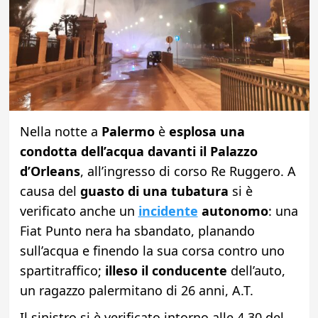
Nella notte a
Palermo
è
esplosa una
condotta dell’acqua davanti il Palazzo
d’Orleans
, all’ingresso di corso Re Ruggero. A
causa del
guasto di una tubatura
si è
verificato anche un
incidente
autonomo
: una
Fiat Punto nera ha sbandato, planando
sull’acqua e finendo la sua corsa contro uno
spartitraffico;
illeso il conducente
dell’auto,
un ragazzo palermitano di 26 anni, A.T.
Il sinistro si è verificato intorno alle 4.30 del