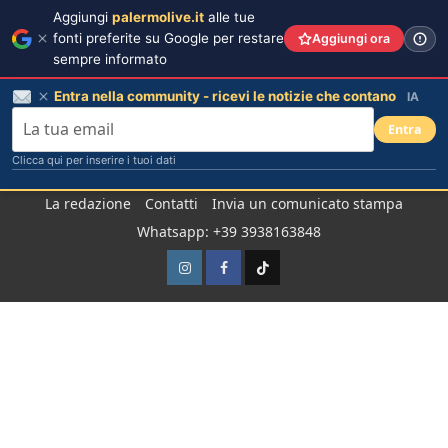
Aggiungi
palermolive.it
alle tue
fonti preferite su Google per restare
Aggiungi ora
sempre informato
Entra nella community - ricevi le notizie che contano
IA
Entra
Clicca qui per inserire i tuoi dati
Salta
La redazione
Contatti
Invia un comunicato stampa
al
Whatsapp: +39 3938163848
contenuto
Instagram
Facebook
TikTok