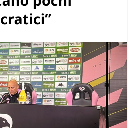
cano pochi
cratici”