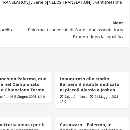
 TRANSLATION] ,
Serie b
[NEEDS TRANSLATION] ,
ventitreesima
Next:
orello
Palermo, i convocati di Corini: due assenti, torna
Brunori dopo la squalifica
anchina Palermo, due
Inaugurato allo stadio
e nel Campionato
Barbera il murale dedicato
o a Chianciano Terme
ai piccoli Alessia e Joshua
ne PL
5 Giugno 2026
0
Salvo Annaloro
21 Maggio 2026
0
 vittoria amara per il
Catanzaro – Palermo, le