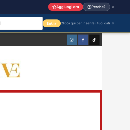
Aggiungi ora
Perche?
Entra
Clicca qui per inserire i tuoi dati
Instagram
Facebook
TikTok