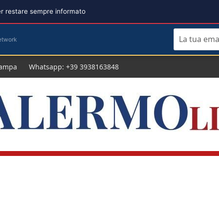
per restare sempre informato
etwork
tampa
Whatsapp: +39 3938163848