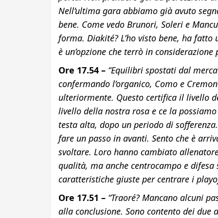
Nell’ultima gara abbiamo già avuto segna
bene. Come vedo Brunori, Soleri e Mancus
forma. Diakité? L’ho visto bene, ha fatt
è un’opzione che terrò in considerazione pe
Ore 17.54 –
“Equilibri spostati dal merc
confermando l’organico, Como e Cremone
ulteriormente. Questo certifica il livello
livello della nostra rosa e ce la possiam
testa alta, dopo un periodo di sofferenza
fare un passo in avanti. Sento che è arri
svoltare. Loro hanno cambiato allenator
qualità, ma anche centrocampo e difesa so
caratteristiche giuste per centrare i playo
Ore 17.51 –
“Traoré? Mancano alcuni pas
alla conclusione. Sono contento dei due arr