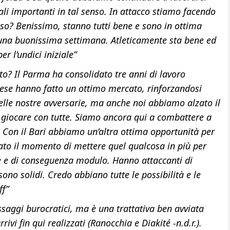
li importanti in tal senso. In attacco stiamo facendo
o? Benissimo, stanno tutti bene e sono in ottima
o una buonissima settimana. Atleticamente sta bene ed
r l’undici iniziale”
ato? Il Parma ha consolidato tre anni di lavoro
se hanno fatto un ottimo mercato, rinforzandosi
 delle nostre avversarie, ma anche noi abbiamo alzato il
o giocare con tutte. Siamo ancora qui a combattere a
. Con il Bari abbiamo un’altra ottima opportunità per
vato il momento di mettere quel qualcosa in più per
e e di conseguenza modulo. Hanno attaccanti di
no solidi. Credo abbiano tutte le possibilità e le
ff”
saggi burocratici, ma è una trattativa ben avviata
ivi fin qui realizzati (Ranocchia e Diakité -n.d.r.).