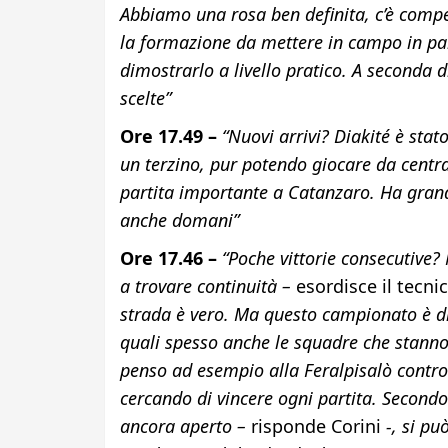
Abbiamo una rosa ben definita, c’è compet
la formazione da mettere in campo in part
dimostrarlo a livello pratico. A seconda 
scelte”
Ore 17.49 –
“Nuovi arrivi? Diakité è sta
un terzino, pur potendo giocare da centr
partita importante a Catanzaro. Ha grandi 
anche domani”
Ore 17.46 –
“Poche vittorie consecutive?
a trovare continuità –
esordisce il tecni
strada è vero. Ma questo campionato è diffi
quali spesso anche le squadre che stanno 
penso ad esempio alla Feralpisalò contro 
cercando di vincere ogni partita. Secondo
ancora aperto –
risponde Corini
-, si pu