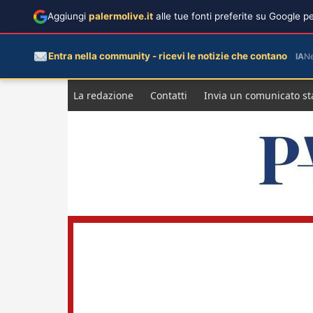
Aggiungi
palermolive.it
alle tue fonti preferite su Google 
Entra nella community - ricevi le notizie che contano
IA
N
Salta
La redazione
Contatti
Invia un comunicato s
al
contenuto