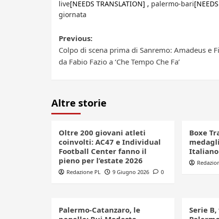
live
[NEEDS TRANSLATION] ,
palermo-bari
[NEEDS
giornata
Post
Previous:
Colpo di scena prima di Sanremo: Amadeus e Fi
navigation
da Fabio Fazio a ‘Che Tempo Che Fa’
Altre storie
Oltre 200 giovani atleti
Boxe Tr
coinvolti: AC47 e Individual
medagli
Football Center fanno il
Italian
pieno per l’estate 2026
Redazio
Redazione PL
9 Giugno 2026
0
Palermo-Catanzaro, le
Serie B,