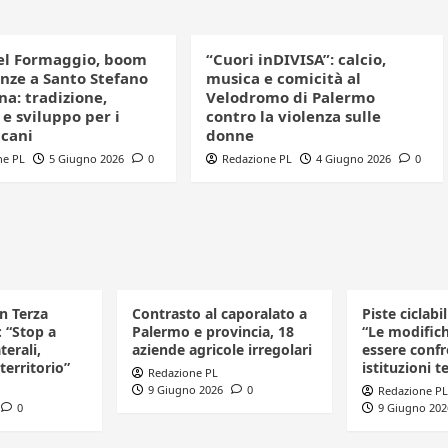
el Formaggio, boom
“Cuori inDIVISA”: calcio,
enze a Santo Stefano
musica e comicità al
a: tradizione,
Velodromo di Palermo
e sviluppo per i
contro la violenza sulle
icani
donne
ne PL
5 Giugno 2026
0
Redazione PL
4 Giugno 2026
0
in Terza
Contrasto al caporalato a
Piste ciclabi
: “Stop a
Palermo e provincia, 18
“Le modific
terali,
aziende agricole irregolari
essere confr
 territorio”
istituzioni te
Redazione PL
9 Giugno 2026
0
Redazione PL
0
9 Giugno 202