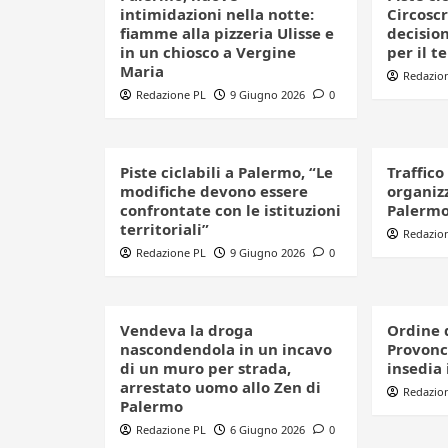
intimidazioni nella notte:
Circoscr
fiamme alla pizzeria Ulisse e
decision
in un chiosco a Vergine
per il t
Maria
Redazio
Redazione PL
9 Giugno 2026
0
Piste ciclabili a Palermo, “Le
Traffico
modifiche devono essere
organizz
confrontate con le istituzioni
Palerm
territoriali”
Redazio
Redazione PL
9 Giugno 2026
0
Vendeva la droga
Ordine 
nascondendola in un incavo
Provonci
di un muro per strada,
insedia 
arrestato uomo allo Zen di
Redazio
Palermo
Redazione PL
6 Giugno 2026
0