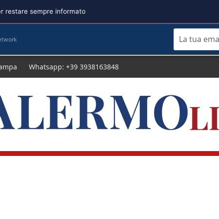
per restare sempre informato
etwork
tampa
Whatsapp: +39 3938163848