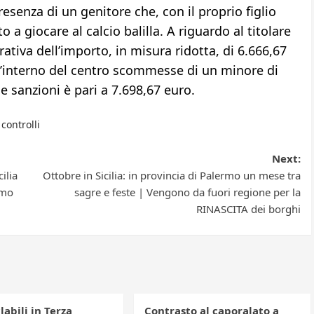
resenza di un genitore che, con il proprio figlio
a giocare al calcio balilla. A riguardo al titolare
tiva dell’importo, in misura ridotta, di 6.666,67
ll’interno del centro scommesse di un minore di
 sanzioni è pari a 7.698,67 euro.
,
controlli
Next:
ilia
Ottobre in Sicilia: in provincia di Palermo un mese tra
rmo
sagre e feste | Vengono da fuori regione per la
RINASCITA dei borghi
clabili in Terza
Contrasto al caporalato a