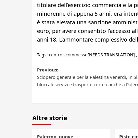
titolare dell’esercizio commerciale la p
minorenne di appena 5 anni, era intento 
è stata elevata una sanzione amministra
euro, per avere consentito l’accesso a
anni 18. L’ammontare complessivo delle
Tags:
centro scommesse
[NEEDS TRANSLATION] 
Post
Previous:
Sciopero generale per la Palestina venerdì, in Sic
navigation
bloccati servizi e trasporti: corteo anche a Pale
Altre storie
Palermo, nuove
Piste ci