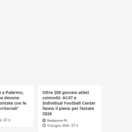
li a Palermo,
Oltre 200 giovani atleti
he devono
coinvolti: AC47 e
ontate con le
Individual Football Center
rritoriali”
fanno il pieno per l’estate
2026
6
0
Redazione PL
9 Giugno 2026
0