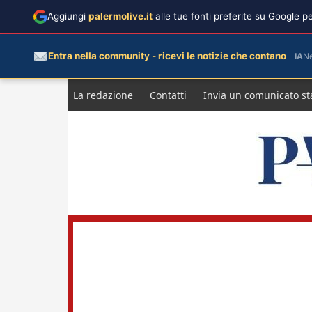
Aggiungi
palermolive.it
alle tue fonti preferite su Google 
Entra nella community - ricevi le notizie che contano
IA
N
Salta
La redazione
Contatti
Invia un comunicato s
al
contenuto