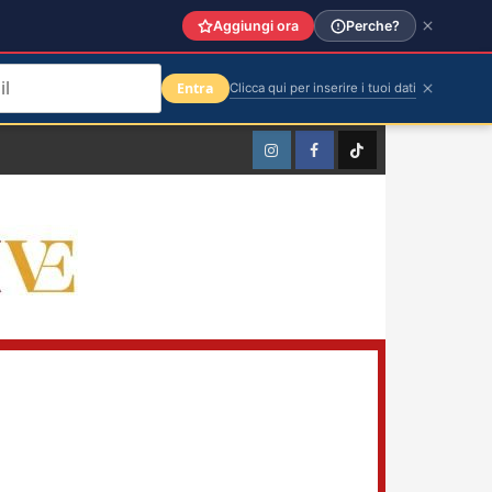
Aggiungi ora
Perche?
Entra
Clicca qui per inserire i tuoi dati
Instagram
Facebook
TikTok