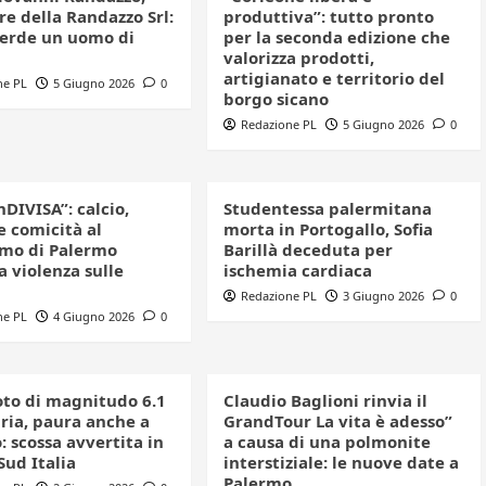
e della Randazzo Srl:
produttiva”: tutto pronto
perde un uomo di
per la seconda edizione che
valorizza prodotti,
artigianato e territorio del
ne PL
5 Giugno 2026
0
borgo sicano
Redazione PL
5 Giugno 2026
0
nDIVISA”: calcio,
Studentessa palermitana
e comicità al
morta in Portogallo, Sofia
mo di Palermo
Barillà deceduta per
a violenza sulle
ischemia cardiaca
Redazione PL
3 Giugno 2026
0
ne PL
4 Giugno 2026
0
to di magnitudo 6.1
Claudio Baglioni rinvia il
bria, paura anche a
GrandTour La vita è adesso”
 scossa avvertita in
a causa di una polmonite
 Sud Italia
interstiziale: le nuove date a
Palermo