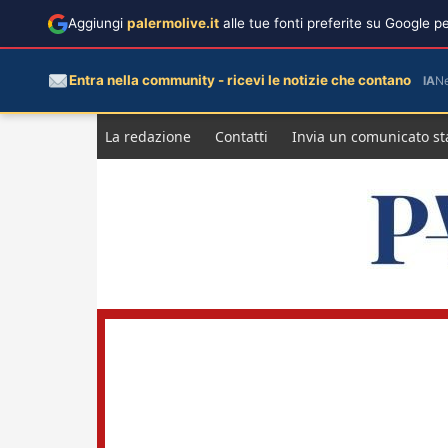
Aggiungi
palermolive.it
alle tue fonti preferite su Google 
Entra nella community - ricevi le notizie che contano
IA
N
Salta
La redazione
Contatti
Invia un comunicato s
al
contenuto