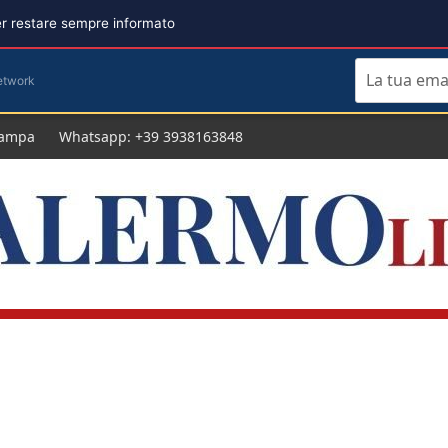
per restare sempre informato
etwork
tampa
Whatsapp: +39 3938163848