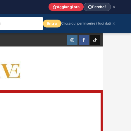
Aggiungi ora
Perche?
Entra
Clicca qui per inserire i tuoi dati
Instagram
Facebook
TikTok