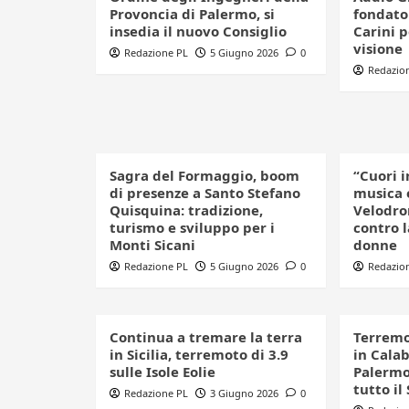
Provoncia di Palermo, si
fondator
insedia il nuovo Consiglio
Carini 
visione
Redazione PL
5 Giugno 2026
0
Redazio
Sagra del Formaggio, boom
“Cuori i
di presenze a Santo Stefano
musica 
Quisquina: tradizione,
Velodro
turismo e sviluppo per i
contro l
Monti Sicani
donne
Redazione PL
5 Giugno 2026
0
Redazio
Continua a tremare la terra
Terremo
in Sicilia, terremoto di 3.9
in Cala
sulle Isole Eolie
Palermo:
tutto il
Redazione PL
3 Giugno 2026
0