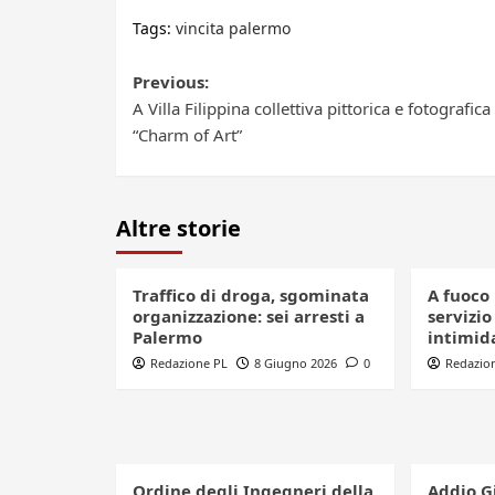
Tags:
vincita palermo
Post
Previous:
A Villa Filippina collettiva pittorica e fotografica
navigation
“Charm of Art”
Altre storie
Traffico di droga, sgominata
A fuoco 
organizzazione: sei arresti a
servizio
Palermo
intimid
Redazione PL
8 Giugno 2026
0
Redazio
Ordine degli Ingegneri della
Addio G