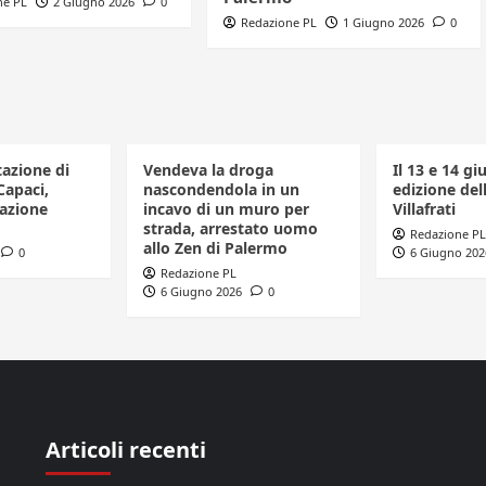
ne PL
2 Giugno 2026
0
Redazione PL
1 Giugno 2026
0
tazione di
Vendeva la droga
Il 13 e 14 gi
Capaci,
nascondendola in un
edizione dell
azione
incavo di un muro per
Villafrati
strada, arrestato uomo
Redazione PL
allo Zen di Palermo
0
6 Giugno 202
Redazione PL
6 Giugno 2026
0
Articoli recenti