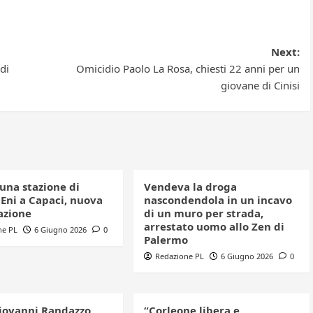
Next:
 di
Omicidio Paolo La Rosa, chiesti 22 anni per un
giovane di Cinisi
una stazione di
Vendeva la droga
 Eni a Capaci, nuova
nascondendola in un incavo
azione
di un muro per strada,
arrestato uomo allo Zen di
ne PL
6 Giugno 2026
0
Palermo
Redazione PL
6 Giugno 2026
0
iovanni Randazzo,
“Corleone libera e