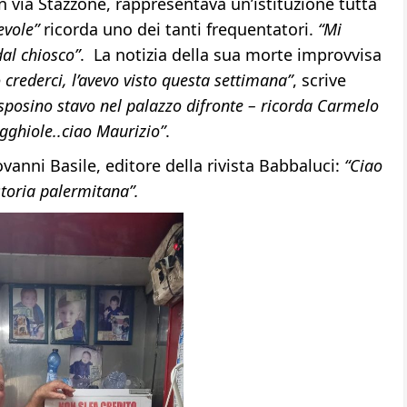
n via Stazzone, rappresentava un’istituzione tutta
evole”
ricorda uno dei tanti frequentatori.
“Mi
al chiosco”
. La notizia della sua morte improvvisa
crederci, l’avevo visto questa settimana”
, scrive
 sposino stavo nel palazzo difronte – ricorda Carmelo
igghiole..ciao Maurizio”
.
vanni Basile, editore della rivista Babbaluci:
“Ciao
storia palermitana”.