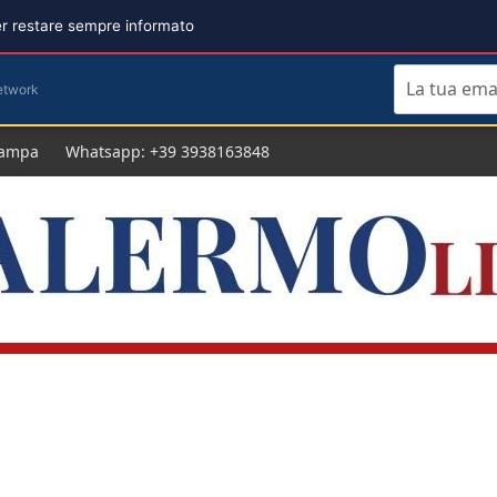
per restare sempre informato
etwork
tampa
Whatsapp: +39 3938163848