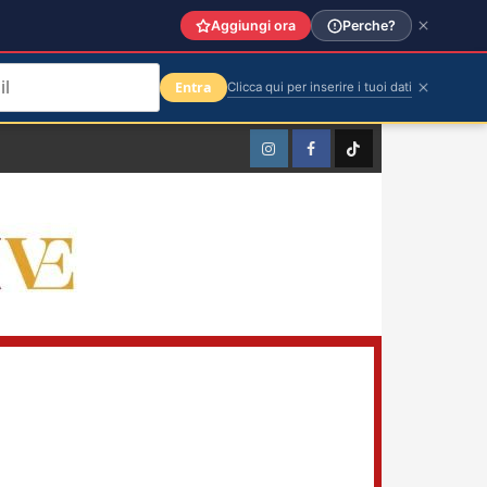
Aggiungi ora
Perche?
Entra
Clicca qui per inserire i tuoi dati
Instagram
Facebook
TikTok