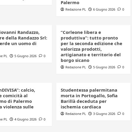
Palermo
Redazione PL
6 Giugno 2026
0
iovanni Randazzo,
“Corleone libera e
e della Randazzo Srl:
produttiva”: tutto pronto
perde un uomo di
per la seconda edizione che
valorizza prodotti,
artigianato e territorio del
ne PL
5 Giugno 2026
0
borgo sicano
Redazione PL
5 Giugno 2026
0
nDIVISA”: calcio,
Studentessa palermitana
e comicità al
morta in Portogallo, Sofia
mo di Palermo
Barillà deceduta per
a violenza sulle
ischemia cardiaca
Redazione PL
3 Giugno 2026
0
ne PL
4 Giugno 2026
0