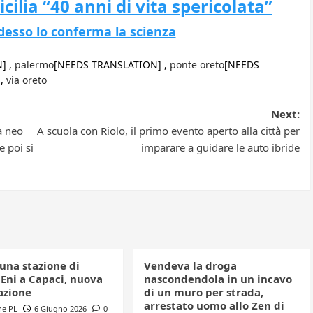
icilia “40 anni di vita spericolata”
Adesso lo conferma la scienza
] ,
palermo
[NEEDS TRANSLATION] ,
ponte oreto
[NEEDS
 ,
via oreto
Next:
a neo
A scuola con Riolo, il primo evento aperto alla città per
e poi si
imparare a guidare le auto ibride
una stazione di
Vendeva la droga
 Eni a Capaci, nuova
nascondendola in un incavo
azione
di un muro per strada,
arrestato uomo allo Zen di
ne PL
6 Giugno 2026
0