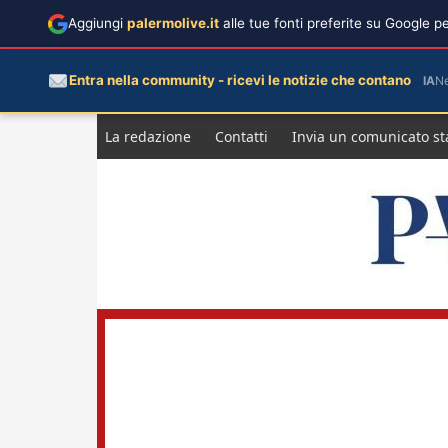
Aggiungi
palermolive.it
alle tue fonti preferite su Google 
Entra nella community - ricevi le notizie che contano
IA
N
Salta
La redazione
Contatti
Invia un comunicato s
al
contenuto