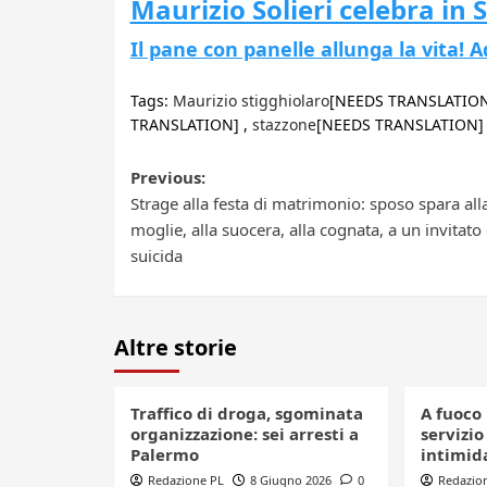
Maurizio Solieri celebra in S
Il pane con panelle allunga la vita! 
Tags:
Maurizio stigghiolaro
[NEEDS TRANSLATION
TRANSLATION] ,
stazzone
[NEEDS TRANSLATION]
Post
Previous:
Strage alla festa di matrimonio: sposo spara all
navigation
moglie, alla suocera, alla cognata, a un invitato 
suicida
Altre storie
Traffico di droga, sgominata
A fuoco 
organizzazione: sei arresti a
servizio
Palermo
intimid
Redazione PL
8 Giugno 2026
0
Redazio