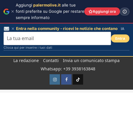
Aggiungi
palermolive.it
alle tue
fonti preferite su Google per restare
Aggiungi ora
sempre informato
Entra nella community - ricevi le notizie che contano
IA
Entra
Clicca qui per inserire i tuoi dati
Salta
La redazione
Contatti
Invia un comunicato stampa
al
Whatsapp: +39 3938163848
contenuto
Instagram
Facebook
TikTok