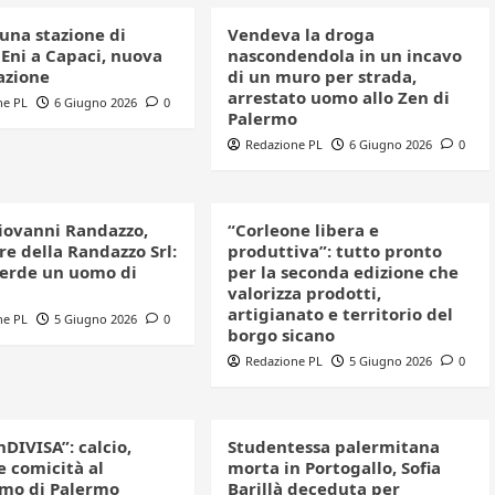
una stazione di
Vendeva la droga
 Eni a Capaci, nuova
nascondendola in un incavo
azione
di un muro per strada,
arrestato uomo allo Zen di
ne PL
6 Giugno 2026
0
Palermo
Redazione PL
6 Giugno 2026
0
iovanni Randazzo,
“Corleone libera e
e della Randazzo Srl:
produttiva”: tutto pronto
perde un uomo di
per la seconda edizione che
valorizza prodotti,
artigianato e territorio del
ne PL
5 Giugno 2026
0
borgo sicano
Redazione PL
5 Giugno 2026
0
nDIVISA”: calcio,
Studentessa palermitana
e comicità al
morta in Portogallo, Sofia
mo di Palermo
Barillà deceduta per