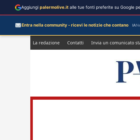
Aggiungi
palermolive.it
alle tue fonti preferite su Google 
Entra nella community - ricevi le notizie che contano
IA
N
Salta
La redazione
Contatti
Invia un comunicato s
al
contenuto