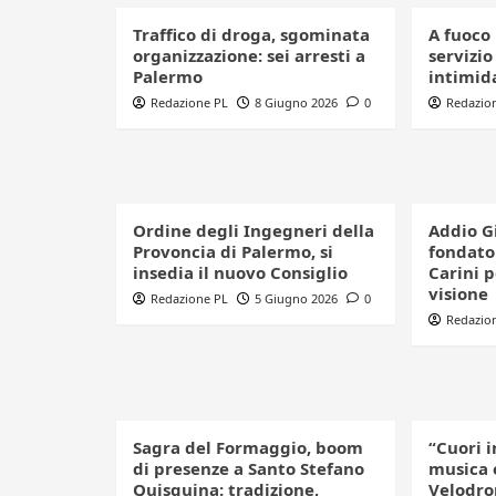
Traffico di droga, sgominata
A fuoco 
organizzazione: sei arresti a
servizio
Palermo
intimid
Redazione PL
8 Giugno 2026
0
Redazio
Ordine degli Ingegneri della
Addio G
Provoncia di Palermo, si
fondator
insedia il nuovo Consiglio
Carini 
visione
Redazione PL
5 Giugno 2026
0
Redazio
Sagra del Formaggio, boom
“Cuori i
di presenze a Santo Stefano
musica 
Quisquina: tradizione,
Velodro