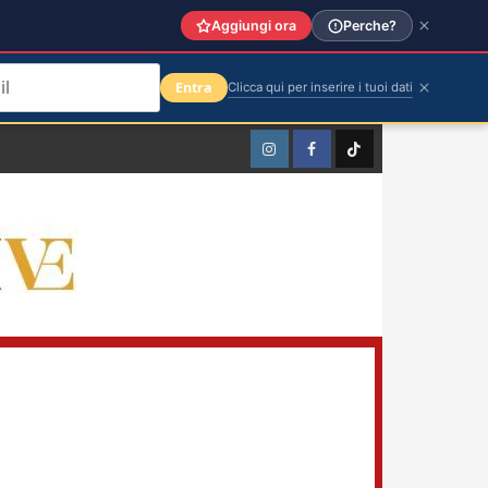
Aggiungi ora
Perche?
Entra
Clicca qui per inserire i tuoi dati
Instagram
Facebook
TikTok