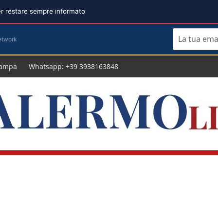
per restare sempre informato
etwork
tampa
Whatsapp: +39 3938163848