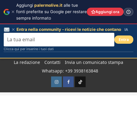
Aggiungi
palermolive.it
alle tue
fonti preferite su Google per restare
Aggiungi ora
sempre informato
Entra nella community - ricevi le notizie che contano
IA
Entra
Clicca qui per inserire i tuoi dati
Salta
La redazione
Contatti
Invia un comunicato stampa
al
Whatsapp: +39 3938163848
contenuto
Instagram
Facebook
TikTok