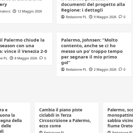
lery
documenti del progetto alla
Regione: i dettagli
nnaloro
12 Maggio 2026
Redazione PL
9 Maggio 2026
0
 il Palermo chiude la
Palermo, Johnsen: “Molto
 season con una
contento, anche se ci ho
a: vince il Venezia 2-0
messo un po’ troppo tempo
per segnare il mio primo
ne PL
8 Maggio 2026
0
gol”
Redazione PL
2 Maggio 2026
0
ra e
Cambia il piano piste
Palermo, sco
buona la
ciclabili in Terza
monopattini 
segna della
Circoscrizione a Palermo,
sabbia vicino
 delle
ecco come
fiume Oreto
li
Redazione PL
Redazione PL