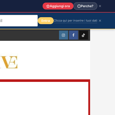
Aggiungi ora
Perche?
Entra
Clicca qui per inserire i tuoi dati
Instagram
Facebook
TikTok