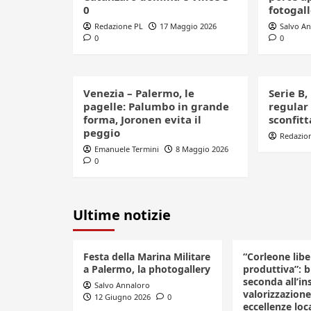
0
fotogal
Redazione PL
17 Maggio 2026
Salvo A
0
0
Venezia – Palermo, le
Serie B,
pagelle: Palumbo in grande
regular
forma, Joronen evita il
sconfitt
peggio
Redazio
Emanuele Termini
8 Maggio 2026
0
Ultime notizie
Festa della Marina Militare
“Corleone libe
a Palermo, la photogallery
produttiva”: 
seconda all’in
Salvo Annaloro
valorizzazione
12 Giugno 2026
0
eccellenze loca