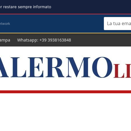
per restare sempre informato
etwork
tampa
Whatsapp: +39 3938163848