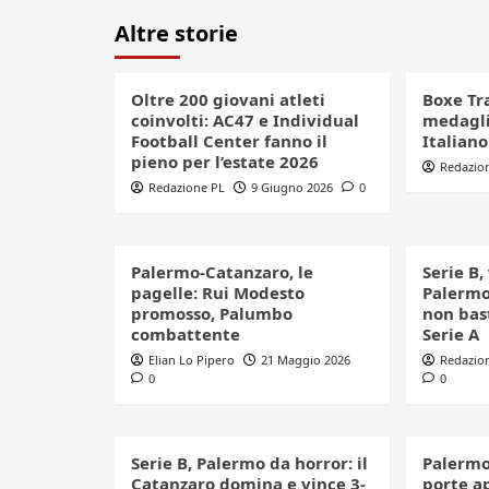
Altre storie
Oltre 200 giovani atleti
Boxe Tr
coinvolti: AC47 e Individual
medagli
Football Center fanno il
Italian
pieno per l’estate 2026
Redazio
Redazione PL
9 Giugno 2026
0
Palermo-Catanzaro, le
Serie B,
pagelle: Rui Modesto
Palermo
promosso, Palumbo
non bast
combattente
Serie A
Elian Lo Pipero
21 Maggio 2026
Redazio
0
0
Serie B, Palermo da horror: il
Palermo
Catanzaro domina e vince 3-
porte ap