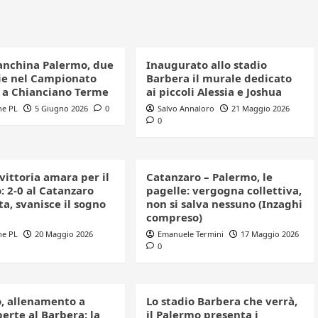
anchina Palermo, due
Inaugurato allo stadio
e nel Campionato
Barbera il murale dedicato
o a Chianciano Terme
ai piccoli Alessia e Joshua
ne PL
5 Giugno 2026
0
Salvo Annaloro
21 Maggio 2026
0
 vittoria amara per il
Catanzaro – Palermo, le
: 2-0 al Catanzaro
pagelle: vergogna collettiva,
a, svanisce il sogno
non si salva nessuno (Inzaghi
compreso)
ne PL
20 Maggio 2026
Emanuele Termini
17 Maggio 2026
0
, allenamento a
Lo stadio Barbera che verrà,
erte al Barbera: la
il Palermo presenta i