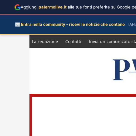
Aggiungi
palermolive.it
alle tue fonti preferite su Google 
Entra nella community - ricevi le notizie che contano
IA
N
Salta
La redazione
Contatti
Invia un comunicato s
al
contenuto