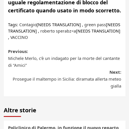
uguale regolamentazione di blocco del
certificato quando usato in modo scorretto.
Tags:
Contagio
[NEEDS TRANSLATION] ,
green pass
[NEEDS
TRANSLATION] ,
roberto sperabz<a
[NEEDS TRANSLATION]
,
VACCINO
Post
Previous:
Michele Merlo, c’è un indagato per la morte del cantante
navigation
di “Amici”
Next:
Prosegue il maltempo in Sicilia: diramata allerta meteo
gialla
Altre storie
Policlinico di Palermo, in funzione il nuovo reparto