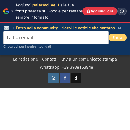
Aggiungi
palermolive.it
alle tue
fonti preferite su Google per restare
Aggiungi ora
sempre informato
Entra nella community - ricevi le notizie che contano
IA
Entra
Clicca qui per inserire i tuoi dati
Salta
La redazione
Contatti
Invia un comunicato stampa
al
Whatsapp: +39 3938163848
contenuto
Instagram
Facebook
TikTok