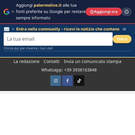
Aggiungi
palermolive.it
alle tue
fonti preferite su Google per restare
Aggiungi ora
sempre informato
Entra nella community - ricevi le notizie che contano
IA
Entra
Clicca qui per inserire i tuoi dati
Salta
La redazione
Contatti
Invia un comunicato stampa
al
Whatsapp: +39 3938163848
contenuto
Instagram
Facebook
TikTok