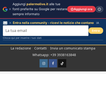
Aggiungi
palermolive.it
alle tue
fonti preferite su Google per restare
Aggiungi ora
sempre informato
Entra nella community - ricevi le notizie che contano
IA
Entra
Clicca qui per inserire i tuoi dati
Salta
La redazione
Contatti
Invia un comunicato stampa
al
Whatsapp: +39 3938163848
contenuto
Instagram
Facebook
TikTok