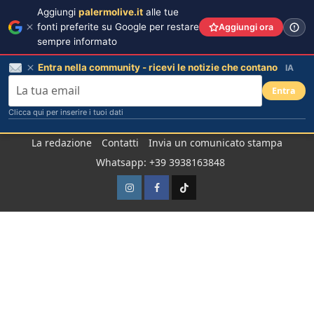
Aggiungi
palermolive.it
alle tue
fonti preferite su Google per restare
Aggiungi ora
sempre informato
Entra nella community - ricevi le notizie che contano
IA
Entra
Clicca qui per inserire i tuoi dati
Salta
La redazione
Contatti
Invia un comunicato stampa
al
Whatsapp: +39 3938163848
contenuto
Instagram
Facebook
TikTok