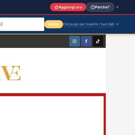
Aggiungi ora
Perche?
Entra
Clicca qui per inserire i tuoi dati
Instagram
Facebook
TikTok