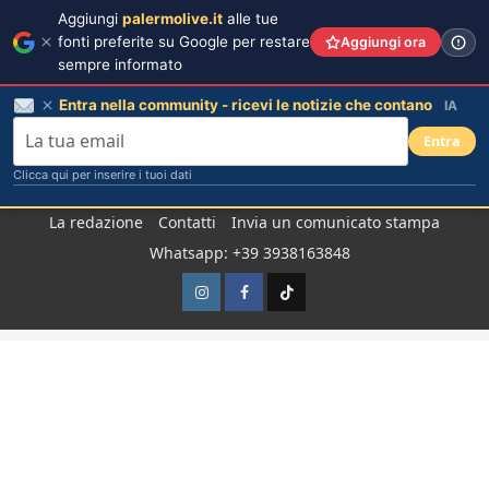
Aggiungi
palermolive.it
alle tue
fonti preferite su Google per restare
Aggiungi ora
sempre informato
Entra nella community - ricevi le notizie che contano
IA
Entra
Clicca qui per inserire i tuoi dati
Salta
La redazione
Contatti
Invia un comunicato stampa
al
Whatsapp: +39 3938163848
contenuto
Instagram
Facebook
TikTok