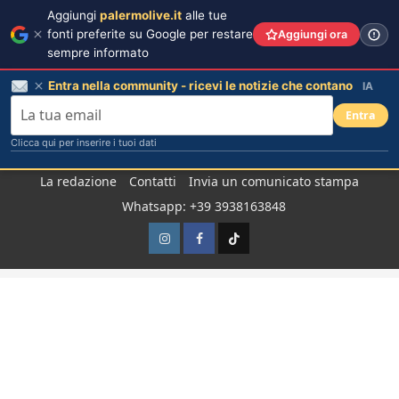
Aggiungi
palermolive.it
alle tue
fonti preferite su Google per restare
Aggiungi ora
sempre informato
Entra nella community - ricevi le notizie che contano
IA
Entra
Clicca qui per inserire i tuoi dati
Salta
La redazione
Contatti
Invia un comunicato stampa
al
Whatsapp: +39 3938163848
contenuto
Instagram
Facebook
TikTok