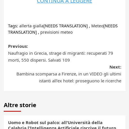
CONTINUA A LEGGERE
Tags:
allerta gialla
[NEEDS TRANSLATION] ,
Meteo
[NEEDS
TRANSLATION] ,
previsioni meteo
Post
Previous:
Naufragio in Grecia, strage di migranti: recuperati 79
navigation
morti, 550 dispersi. Salvati 109
Next:
Bambina scomparsa a Firenze, in un VIDEO gli ultimi
istanti all’ex hotel: proseguono le ricerche
Altre storie
Uomo e Robot sul palco: all’Università della
Calabria l’Intelligenza Artificiale riscrive il futuro