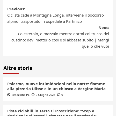
Post
Previous:
Ciclista cade a Montagna Longa, interviene il Soccorso
navigation
alpino: trasportato in ospedale a Partinico
Next:
Colesterolo, dimezzalo mentre dormi col trucco del
cuscino: devi metterlo così e si abbassa subito | Mangi
quello che vuoi
Altre storie
Palermo, nuove intimidazioni nella notte: fiamme
alla pizzeria Ulisse e in un chiosco a Vergine Maria
Redazione PL
9 Giugno 2026
0
Piste ciclabili in Terza Circoscrizione: “Stop a
decisioni unilaterali, rispetto per il territorio”