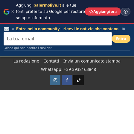
Aggiungi
palermolive.it
alle tue
fonti preferite su Google per restare
Aggiungi ora
sempre informato
Entra nella community - ricevi le notizie che contano
IA
Entra
Clicca qui per inserire i tuoi dati
Salta
La redazione
Contatti
Invia un comunicato stampa
al
Whatsapp: +39 3938163848
contenuto
Instagram
Facebook
TikTok