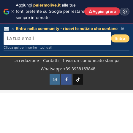
Aggiungi
palermolive.it
alle tue
fonti preferite su Google per restare
Aggiungi ora
sempre informato
Entra nella community - ricevi le notizie che contano
IA
Entra
Clicca qui per inserire i tuoi dati
Salta
La redazione
Contatti
Invia un comunicato stampa
al
Whatsapp: +39 3938163848
contenuto
Instagram
Facebook
TikTok