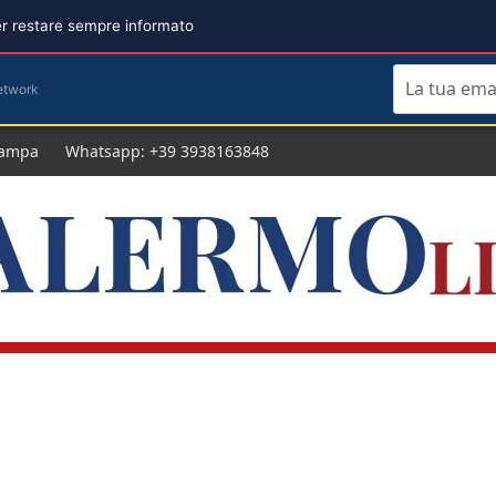
per restare sempre informato
etwork
tampa
Whatsapp: +39 3938163848