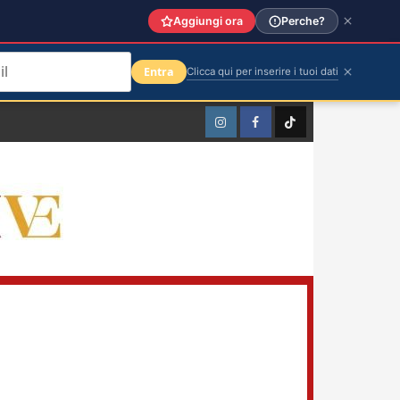
Aggiungi ora
Perche?
Entra
Clicca qui per inserire i tuoi dati
Instagram
Facebook
TikTok