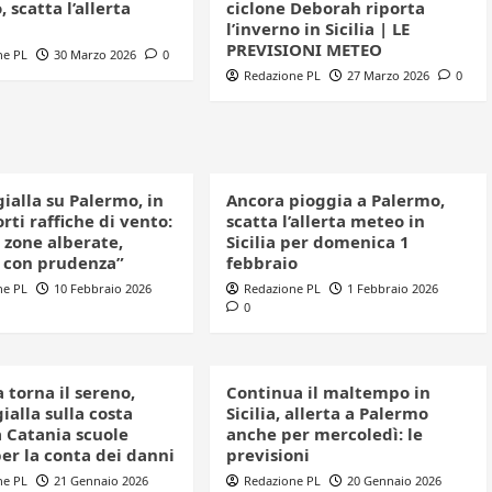
 scatta l’allerta
ciclone Deborah riporta
l’inverno in Sicilia | LE
PREVISIONI METEO
ne PL
30 Marzo 2026
0
Redazione PL
27 Marzo 2026
0
gialla su Palermo, in
Ancora pioggia a Palermo,
orti raffiche di vento:
scatta l’allerta meteo in
 zone alberate,
Sicilia per domenica 1
 con prudenza”
febbraio
ne PL
10 Febbraio 2026
Redazione PL
1 Febbraio 2026
0
ia torna il sereno,
Continua il maltempo in
gialla sulla costa
Sicilia, allerta a Palermo
a Catania scuole
anche per mercoledì: le
er la conta dei danni
previsioni
ne PL
21 Gennaio 2026
Redazione PL
20 Gennaio 2026