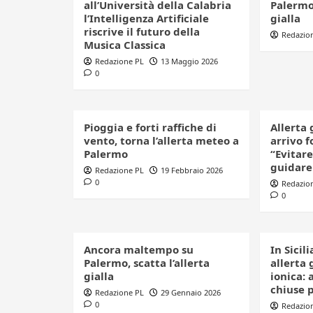
all’Università della Calabria
Palermo,
l’Intelligenza Artificiale
gialla
riscrive il futuro della
Redazio
Musica Classica
Redazione PL
13 Maggio 2026
0
Pioggia e forti raffiche di
Allerta 
vento, torna l’allerta meteo a
arrivo f
Palermo
“Evitare
guidare
Redazione PL
19 Febbraio 2026
0
Redazio
0
Ancora maltempo su
In Sicil
Palermo, scatta l’allerta
allerta 
gialla
ionica: 
chiuse p
Redazione PL
29 Gennaio 2026
0
Redazio