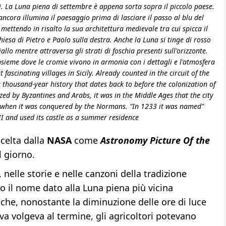
i. La Luna piena di settembre è appena sorta sopra il piccolo paese.
ncora illumina il paesaggio prima di lasciare il passo al blu del
mettendo in risalto la sua architettura medievale tra cui spicca il
chiesa di Pietro e Paolo sulla destra. Anche la Luna si tinge di rosso
llo mentre attraversa gli strati di foschia presenti sull'orizzonte.
nsieme dove le cromie vivono in armonia con i dettagli e l'atmosfera
t fascinating villages in Sicily. Already counted in the circuit of the
 a thousand-year history that dates back to before the colonization of
ed by Byzantines and Arabs, it was in the Middle Ages that the city
ly when it was conquered by the Normans. "In 1233 it was named"
II and used its castle as a summer residence
celta dalla
NASA
come
Astronomy Picture Of the
l giorno.
, nelle storie e nelle canzoni della tradizione
 il nome dato alla Luna piena più vicina
ì che, nonostante la diminuzione delle ore di luce
va volgeva al termine, gli agricoltori potevano