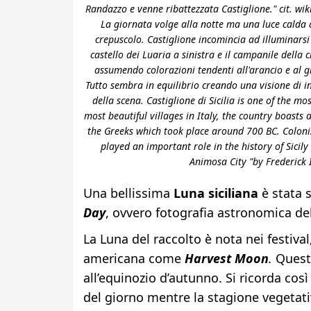
Randazzo e venne ribattezzata Castiglione." cit. wik
La giornata volge alla notte ma una luce calda a
crepuscolo. Castiglione incomincia ad illuminarsi 
castello dei Luaria a sinistra e il campanile della 
assumendo colorazioni tendenti all'arancio e al gia
Tutto sembra in equilibrio creando una visione di i
della scena. Castiglione di Sicilia is one of the mos
most beautiful villages in Italy, the country boasts
the Greeks which took place around 700 BC. Coloniz
played an important role in the history of Sici
Animosa City "by Frederick 
Una bellissima
Luna siciliana
è stata s
Day
, ovvero fotografia astronomica de
La Luna del raccolto è nota nei festival
americana come
Harvest Moon
.
Questo
all’equinozio d’autunno. Si ricorda cos
del giorno mentre la stagione vegetati