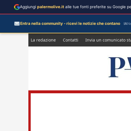
Aggiungi
palermolive.it
alle tue fonti preferite su Google 
Entra nella community - ricevi le notizie che contano
IA
N
Salta
La redazione
Contatti
Invia un comunicato s
al
contenuto