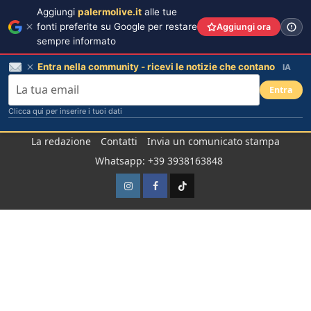
Aggiungi
palermolive.it
alle tue
fonti preferite su Google per restare
Aggiungi ora
sempre informato
Entra nella community - ricevi le notizie che contano
IA
Entra
Clicca qui per inserire i tuoi dati
Salta
La redazione
Contatti
Invia un comunicato stampa
al
Whatsapp: +39 3938163848
contenuto
Instagram
Facebook
TikTok