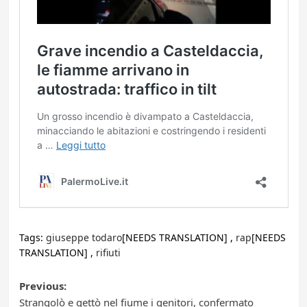
Tags:
giuseppe todaro
[NEEDS TRANSLATION] ,
rap
[NEEDS
TRANSLATION] ,
rifiuti
Post
Previous:
Strangolò e gettò nel fiume i genitori, confermato