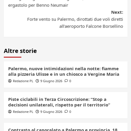
navigation
ergastolo per Benno Neumair
Next:
Forte vento su Palermo, dirottati due voli diretti
all’aeroporto Falcone Borsellino
Altre storie
Palermo, nuove intimidazioni nella notte: fiamme
alla pizzeria Ulisse e in un chiosco a Vergine Maria
Redazione PL
9 Giugno 2026
0
Piste ciclabili in Terza Circoscrizione: “Stop a
decisioni unilaterali, rispetto per il territorio”
Redazione PL
9 Giugno 2026
0
Contrasto al caporalato a Palermo e provincia, 18