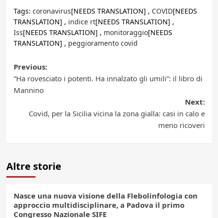
Tags:
coronavirus
[NEEDS TRANSLATION] ,
COVID
[NEEDS
TRANSLATION] ,
indice rt
[NEEDS TRANSLATION] ,
Iss
[NEEDS TRANSLATION] ,
monitoraggio
[NEEDS
TRANSLATION] ,
peggioramento covid
Post
Previous:
“Ha rovesciato i potenti. Ha innalzato gli umili”: il libro di
navigation
Mannino
Next:
Covid, per la Sicilia vicina la zona gialla: casi in calo e
meno ricoveri
Altre storie
Nasce una nuova visione della Flebolinfologia con
approccio multidisciplinare, a Padova il primo
Congresso Nazionale SIFE