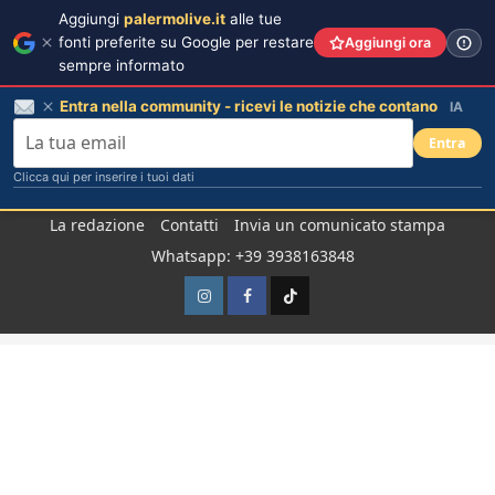
Aggiungi
palermolive.it
alle tue
fonti preferite su Google per restare
Aggiungi ora
sempre informato
Entra nella community - ricevi le notizie che contano
IA
Entra
Clicca qui per inserire i tuoi dati
Salta
La redazione
Contatti
Invia un comunicato stampa
al
Whatsapp: +39 3938163848
contenuto
Instagram
Facebook
TikTok