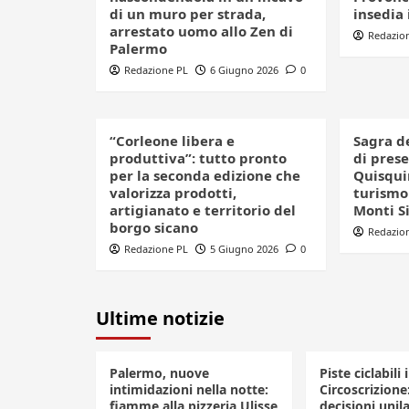
di un muro per strada,
insedia 
arrestato uomo allo Zen di
Redazio
Palermo
Redazione PL
6 Giugno 2026
0
“Corleone libera e
Sagra d
produttiva”: tutto pronto
di pres
per la seconda edizione che
Quisquin
valorizza prodotti,
turismo 
artigianato e territorio del
Monti S
borgo sicano
Redazio
Redazione PL
5 Giugno 2026
0
Ultime notizie
Palermo, nuove
Piste ciclabili 
intimidazioni nella notte:
Circoscrizione
fiamme alla pizzeria Ulisse
decisioni unila