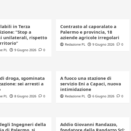
clabili in Terza
Contrasto al caporalato a
izione: “Stop a
Palermo e provincia, 18
i unilaterali, rispetto
aziende agricole irregolari
erritorio”
Redazione PL
9 Giugno 2026
0
ne PL
9 Giugno 2026
0
 di droga, sgominata
A fuoco una stazione di
azione: sei arresti a
servizio Eni a Capaci, nuova
o
intimidazione
ne PL
8 Giugno 2026
0
Redazione PL
6 Giugno 2026
0
degli Ingegneri della
Addio Giovanni Randazzo,
a di Palermo, si
fondatore della Randazzo Srl: