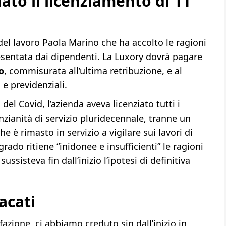
lato il licenziamento di 11
del lavoro Paola Marino che ha accolto le ragioni
esentata dai dipendenti. La Luxory dovrà pagare
o
, commisurata all’ultima retribuzione, e al
 e previdenziali.
 del Covid, l’azienda aveva licenziato tutti i
nzianità di servizio pluridecennale, tranne un
e è rimasto in servizio a vigilare sui lavori di
rado ritiene “inidonee e insufficienti” le ragioni
ssisteva fin dall’inizio l’ipotesi di definitiva
acati
azione, ci abbiamo creduto sin dall’inizio in