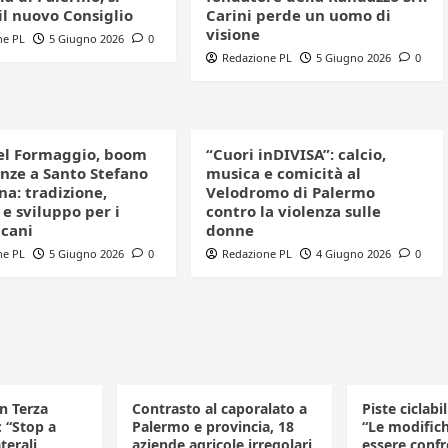
il nuovo Consiglio
Carini perde un uomo di
visione
ne PL
5 Giugno 2026
0
Redazione PL
5 Giugno 2026
0
el Formaggio, boom
“Cuori inDIVISA”: calcio,
enze a Santo Stefano
musica e comicità al
a: tradizione,
Velodromo di Palermo
e sviluppo per i
contro la violenza sulle
icani
donne
ne PL
5 Giugno 2026
0
Redazione PL
4 Giugno 2026
0
in Terza
Contrasto al caporalato a
Piste ciclabi
: “Stop a
Palermo e provincia, 18
“Le modific
terali,
aziende agricole irregolari
essere confr