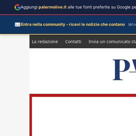
Aggiungi
palermolive.it
alle tue fonti preferite su Google 
Entra nella community - ricevi le notizie che contano
IA
N
Salta
La redazione
Contatti
Invia un comunicato s
al
contenuto