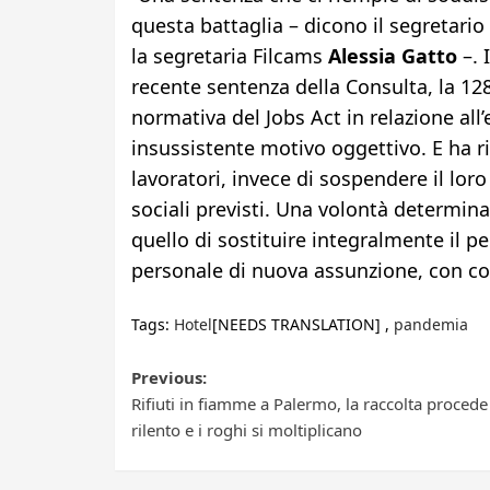
questa battaglia – dicono il segretari
la segretaria Filcams
Alessia Gatto
–. 
recente sentenza della Consulta, la 128
normativa del Jobs Act in relazione all
insussistente motivo oggettivo. E ha ri
lavoratori, invece di sospendere il lor
sociali previsti. Una volontà determin
quello di sostituire integralmente il p
personale di nuova assunzione, con con
Tags:
Hotel
[NEEDS TRANSLATION] ,
pandemia
Post
Previous:
Rifiuti in fiamme a Palermo, la raccolta procede
navigation
rilento e i roghi si moltiplicano