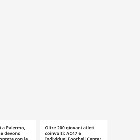
li a Palermo,
Oltre 200 giovani atleti
he devono
coinvolti: AC47 e
ontate con le
Individual Football Center