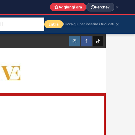
Aggiungi ora
Perche?
Entra
Clicca qui per inserire i tuoi dati
Instagram
Facebook
TikTok