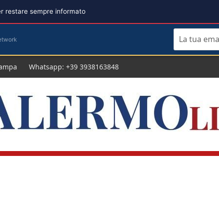
per restare sempre informato
etwork
tampa
Whatsapp: +39 3938163848