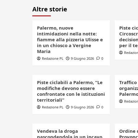
Altre storie
Palermo, nuove
Piste ci
intimidazioni nella notte:
Circoscr
fiamme alla pizzeria Ulisse e
decision
in un chiosco a Vergine
per il t
Maria
Redazio
Redazione PL
9 Giugno 2026
0
Piste ciclabili a Palermo, “Le
Traffico
modifiche devono essere
organizz
confrontate con le istituzioni
Palerm
territoriali”
Redazio
Redazione PL
9 Giugno 2026
0
Vendeva la droga
Ordine 
nascondendola in un incavo
Provonci