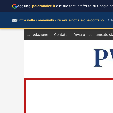
Aggiungi
palermolive.it
alle tue fonti preferite su Google 
Entra nella community - ricevi le notizie che contano
IA
N
Salta
La redazione
Contatti
Invia un comunicato s
al
contenuto