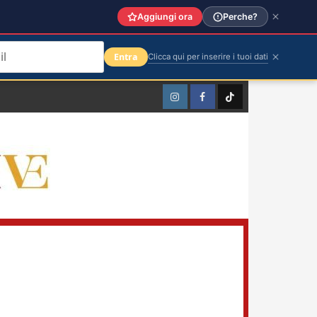
Aggiungi ora
Perche?
Entra
Clicca qui per inserire i tuoi dati
Instagram
Facebook
TikTok