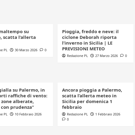
maltempo su
Pioggia, freddo e neve: il
 scatta l’allerta
ciclone Deborah riporta
l’inverno in Sicilia | LE
PREVISIONI METEO
ne PL
30 Marzo 2026
0
Redazione PL
27 Marzo 2026
0
gialla su Palermo, in
Ancora pioggia a Palermo,
orti raffiche di vento:
scatta l’allerta meteo in
 zone alberate,
Sicilia per domenica 1
 con prudenza”
febbraio
ne PL
10 Febbraio 2026
Redazione PL
1 Febbraio 2026
0