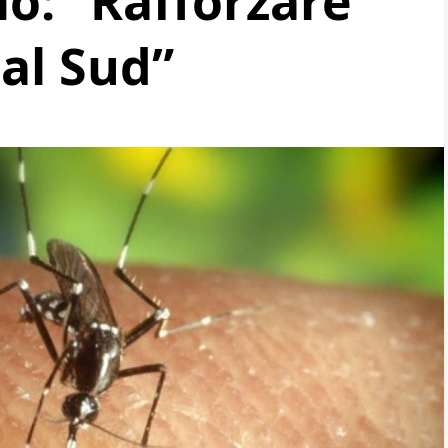
o: “Rafforzare
al Sud”