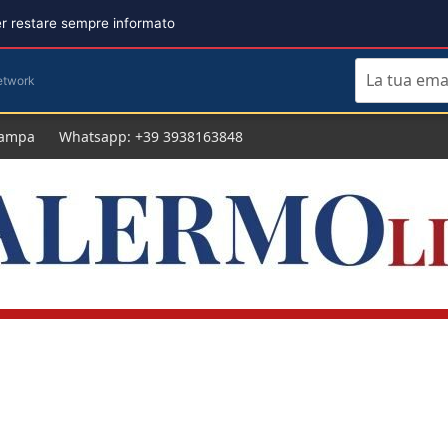
per restare sempre informato
etwork
tampa
Whatsapp: +39 3938163848