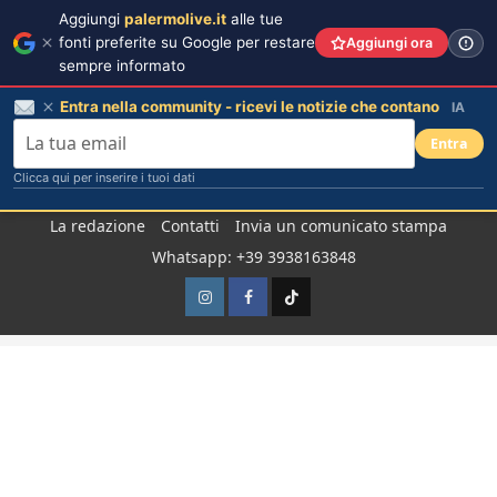
Aggiungi
palermolive.it
alle tue
fonti preferite su Google per restare
Aggiungi ora
sempre informato
Entra nella community - ricevi le notizie che contano
IA
Entra
Clicca qui per inserire i tuoi dati
Salta
La redazione
Contatti
Invia un comunicato stampa
al
Whatsapp: +39 3938163848
contenuto
Instagram
Facebook
TikTok