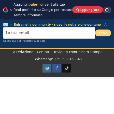
Aggiungi
palermolive.it
alle tue
fonti preferite su Google per restare
Aggiungi ora
sempre informato
Entra nella community - ricevi le notizie che contano
IA
Entra
Clicca qui per inserire i tuoi dati
Salta
La redazione
Contatti
Invia un comunicato stampa
al
Whatsapp: +39 3938163848
contenuto
Instagram
Facebook
TikTok