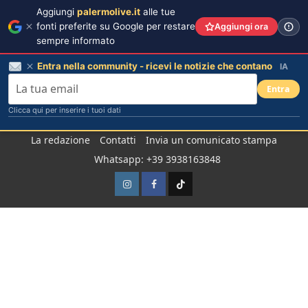
Aggiungi
palermolive.it
alle tue
fonti preferite su Google per restare
Aggiungi ora
sempre informato
Entra nella community - ricevi le notizie che contano
IA
Entra
Clicca qui per inserire i tuoi dati
Salta
La redazione
Contatti
Invia un comunicato stampa
al
Whatsapp: +39 3938163848
contenuto
Instagram
Facebook
TikTok