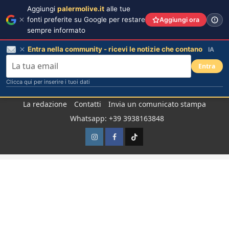
Aggiungi
palermolive.it
alle tue
fonti preferite su Google per restare
Aggiungi ora
sempre informato
Entra nella community - ricevi le notizie che contano
IA
Entra
Clicca qui per inserire i tuoi dati
Salta
La redazione
Contatti
Invia un comunicato stampa
al
Whatsapp: +39 3938163848
contenuto
Instagram
Facebook
TikTok