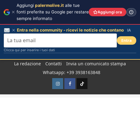
Aggiungi
palermolive.it
alle tue
fonti preferite su Google per restare
Aggiungi ora
sempre informato
Entra nella community - ricevi le notizie che contano
IA
Entra
Clicca qui per inserire i tuoi dati
Salta
La redazione
Contatti
Invia un comunicato stampa
al
Whatsapp: +39 3938163848
contenuto
Instagram
Facebook
TikTok