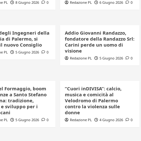
ne PL
8 Giugno 2026
0
Redazione PL
6 Giugno 2026
0
degli Ingegneri della
Addio Giovanni Randazzo,
a di Palermo, si
fondatore della Randazzo Srl:
il nuovo Consiglio
Carini perde un uomo di
visione
ne PL
5 Giugno 2026
0
Redazione PL
5 Giugno 2026
0
el Formaggio, boom
“Cuori inDIVISA”: calcio,
enze a Santo Stefano
musica e comicità al
a: tradizione,
Velodromo di Palermo
e sviluppo per i
contro la violenza sulle
icani
donne
ne PL
5 Giugno 2026
0
Redazione PL
4 Giugno 2026
0