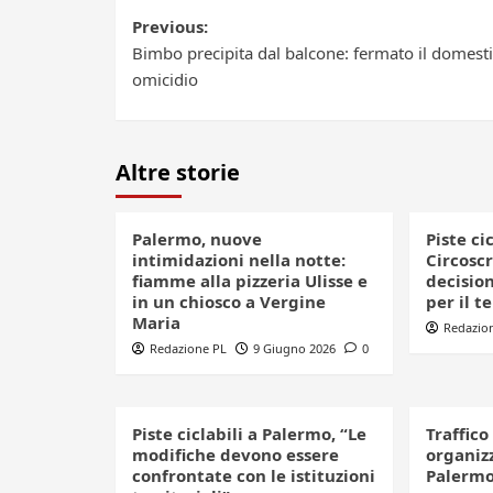
Post
Previous:
Bimbo precipita dal balcone: fermato il domest
navigation
omicidio
Altre storie
Palermo, nuove
Piste ci
intimidazioni nella notte:
Circoscr
fiamme alla pizzeria Ulisse e
decision
in un chiosco a Vergine
per il t
Maria
Redazio
Redazione PL
9 Giugno 2026
0
Piste ciclabili a Palermo, “Le
Traffico
modifiche devono essere
organizz
confrontate con le istituzioni
Palerm