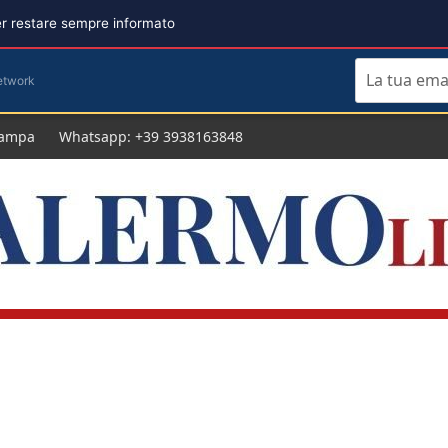
per restare sempre informato
etwork
tampa
Whatsapp: +39 3938163848