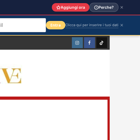
Aggiungi ora
Perche?
Entra
Clicca qui per inserire i tuoi dati
Instagram
Facebook
TikTok