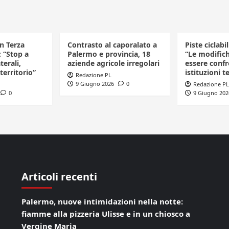
in Terza
Contrasto al caporalato a
Piste ciclabi
: “Stop a
Palermo e provincia, 18
“Le modific
terali,
aziende agricole irregolari
essere confr
 territorio”
istituzioni te
Redazione PL
9 Giugno 2026
0
Redazione PL
0
9 Giugno 202
Articoli recenti
Palermo, nuove intimidazioni nella notte:
fiamme alla pizzeria Ulisse e in un chiosco a
Vergine Maria