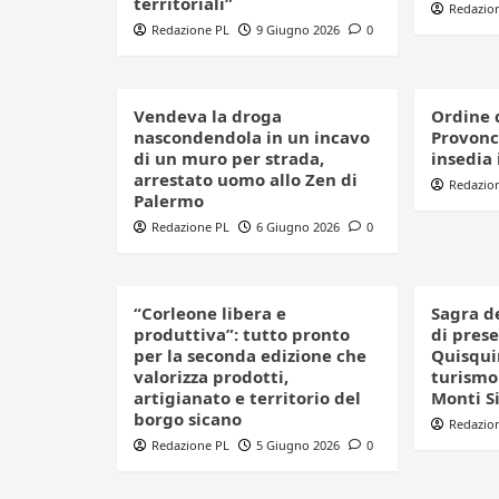
territoriali”
Redazio
Redazione PL
9 Giugno 2026
0
Vendeva la droga
Ordine 
nascondendola in un incavo
Provonci
di un muro per strada,
insedia 
arrestato uomo allo Zen di
Redazio
Palermo
Redazione PL
6 Giugno 2026
0
“Corleone libera e
Sagra d
produttiva”: tutto pronto
di pres
per la seconda edizione che
Quisquin
valorizza prodotti,
turismo 
artigianato e territorio del
Monti S
borgo sicano
Redazio
Redazione PL
5 Giugno 2026
0