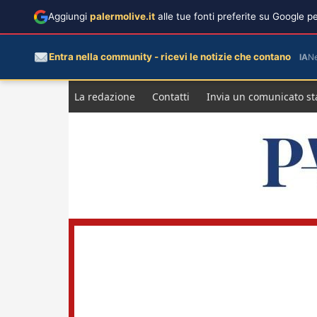
Aggiungi
palermolive.it
alle tue fonti preferite su Google 
Entra nella community - ricevi le notizie che contano
IA
N
Salta
La redazione
Contatti
Invia un comunicato s
al
contenuto