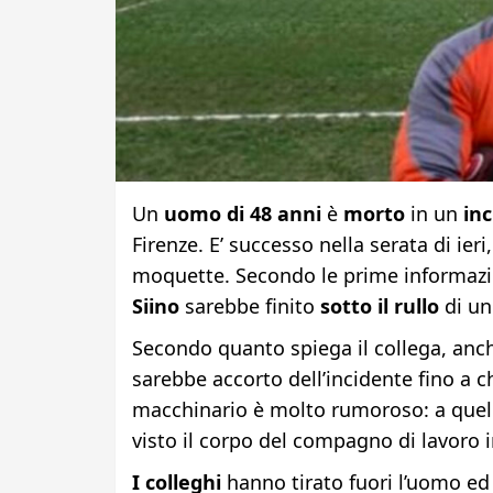
Un
uomo di 48 anni
è
morto
in un
inc
Firenze. E’ successo nella serata di ier
moquette. Secondo le prime informazio
Siino
sarebbe finito
sotto il rullo
di un
Secondo quanto spiega il collega, anch
sarebbe accorto dell’incidente fino a c
macchinario è molto rumoroso: a quel 
visto il corpo del compagno di lavoro i
I colleghi
hanno tirato fuori l’uomo ed