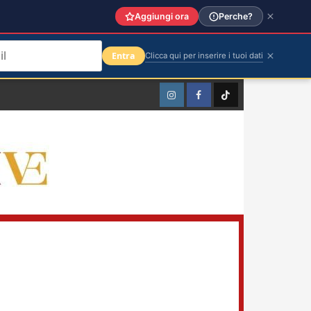
Aggiungi ora
Perche?
Entra
Clicca qui per inserire i tuoi dati
Instagram
Facebook
TikTok