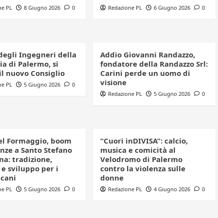
ne PL
8 Giugno 2026
0
Redazione PL
6 Giugno 2026
0
degli Ingegneri della
Addio Giovanni Randazzo,
a di Palermo, si
fondatore della Randazzo Srl:
il nuovo Consiglio
Carini perde un uomo di
visione
ne PL
5 Giugno 2026
0
Redazione PL
5 Giugno 2026
0
el Formaggio, boom
“Cuori inDIVISA”: calcio,
enze a Santo Stefano
musica e comicità al
a: tradizione,
Velodromo di Palermo
e sviluppo per i
contro la violenza sulle
icani
donne
ne PL
5 Giugno 2026
0
Redazione PL
4 Giugno 2026
0