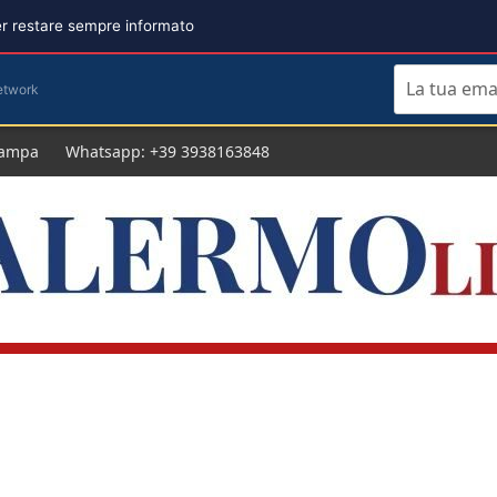
per restare sempre informato
etwork
tampa
Whatsapp: +39 3938163848