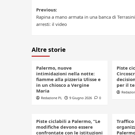
Post
Previous:
Rapina a mano armata in una banca di Terrasini
navigation
arresti: il video
Altre storie
Palermo, nuove
Piste ci
intimidazioni nella notte:
Circoscr
fiamme alla pizzeria Ulisse e
decision
in un chiosco a Vergine
per il t
Maria
Redazio
Redazione PL
9 Giugno 2026
0
Piste ciclabili a Palermo, “Le
Traffico
modifiche devono essere
organizz
confrontate con le istituzioni
Palerm