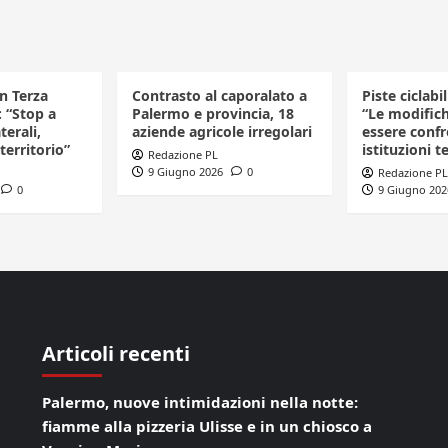
in Terza
Contrasto al caporalato a
Piste ciclabi
: “Stop a
Palermo e provincia, 18
“Le modific
terali,
aziende agricole irregolari
essere confr
 territorio”
istituzioni te
Redazione PL
9 Giugno 2026
0
Redazione PL
0
9 Giugno 202
Articoli recenti
Palermo, nuove intimidazioni nella notte:
fiamme alla pizzeria Ulisse e in un chiosco a