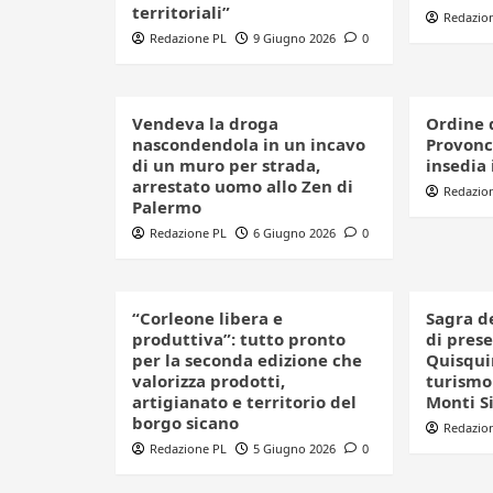
territoriali”
Redazio
Redazione PL
9 Giugno 2026
0
Vendeva la droga
Ordine 
nascondendola in un incavo
Provonci
di un muro per strada,
insedia 
arrestato uomo allo Zen di
Redazio
Palermo
Redazione PL
6 Giugno 2026
0
“Corleone libera e
Sagra d
produttiva”: tutto pronto
di pres
per la seconda edizione che
Quisquin
valorizza prodotti,
turismo 
artigianato e territorio del
Monti S
borgo sicano
Redazio
Redazione PL
5 Giugno 2026
0