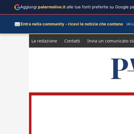
Aggiungi
palermolive.it
alle tue fonti preferite su Google 
Entra nella community - ricevi le notizie che contano
IA
N
Salta
La redazione
Contatti
Invia un comunicato s
al
contenuto