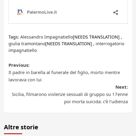
Tags:
Alessandro Impagnatiello
[NEEDS TRANSLATION] ,
giulia tramontano
[NEEDS TRANSLATION] ,
interrogatorio
impagnatiello
Post
Previous:
Il padre in barella al funerale del figlio, morto mentre
navigation
lavorava con lui
Next:
Sicilia, filmarono violenze sessuali di gruppo su 17enne
poi morta suicida: c’è l’udienza
Altre storie