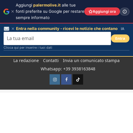
Aggiungi
palermolive.it
alle tue
fonti preferite su Google per restare
Aggiungi ora
sempre informato
Entra nella community - ricevi le notizie che contano
IA
Entra
Clicca qui per inserire i tuoi dati
Salta
La redazione
Contatti
Invia un comunicato stampa
al
Whatsapp: +39 3938163848
contenuto
Instagram
Facebook
TikTok