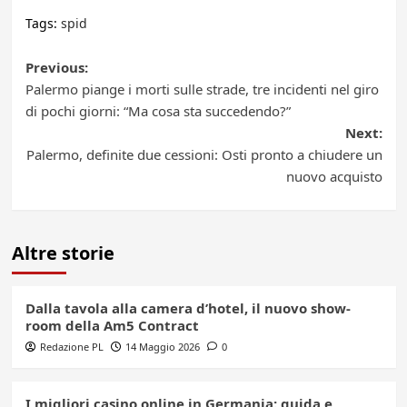
Tags:
spid
Post
Previous:
Palermo piange i morti sulle strade, tre incidenti nel giro
navigation
di pochi giorni: “Ma cosa sta succedendo?”
Next:
Palermo, definite due cessioni: Osti pronto a chiudere un
nuovo acquisto
Altre storie
Dalla tavola alla camera d’hotel, il nuovo show-
room della Am5 Contract
Redazione PL
14 Maggio 2026
0
I migliori casino online in Germania: guida e