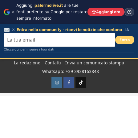
Aggiungi
palermolive.it
alle tue
fonti preferite su Google per restare
Aggiungi ora
sempre informato
Entra nella community - ricevi le notizie che contano
IA
Entra
Clicca qui per inserire i tuoi dati
Salta
La redazione
Contatti
Invia un comunicato stampa
al
Whatsapp: +39 3938163848
contenuto
Instagram
Facebook
TikTok