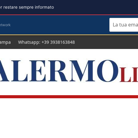
per restare sempre informato
etwork
tampa
Whatsapp: +39 3938163848