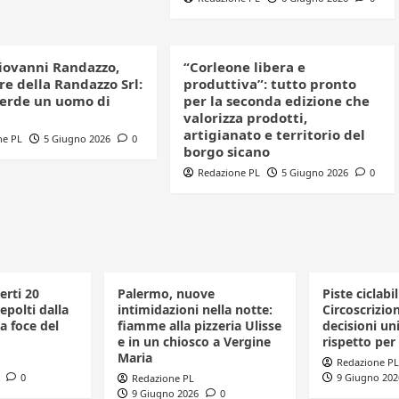
iovanni Randazzo,
“Corleone libera e
e della Randazzo Srl:
produttiva”: tutto pronto
perde un uomo di
per la seconda edizione che
valorizza prodotti,
artigianato e territorio del
ne PL
5 Giugno 2026
0
borgo sicano
Redazione PL
5 Giugno 2026
0
erti 20
Palermo, nuove
Piste ciclabil
polti dalla
intimidazioni nella notte:
Circoscrizio
a foce del
fiamme alla pizzeria Ulisse
decisioni uni
e in un chiosco a Vergine
rispetto per 
Maria
Redazione PL
0
9 Giugno 202
Redazione PL
9 Giugno 2026
0