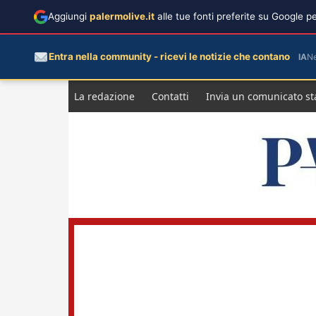
Aggiungi
palermolive.it
alle tue fonti preferite su Google 
Entra nella community - ricevi le notizie che contano
IA
N
Salta
La redazione
Contatti
Invia un comunicato s
al
contenuto