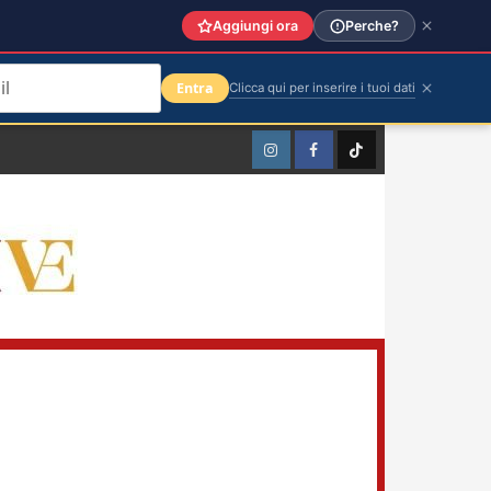
Aggiungi ora
Perche?
Entra
Clicca qui per inserire i tuoi dati
Instagram
Facebook
TikTok