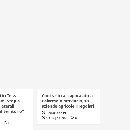
i in Terza
Contrasto al caporalato a
ne: “Stop a
Palermo e provincia, 18
laterali,
aziende agricole irregolari
il territorio”
Redazione PL
9 Giugno 2026
0
6
0