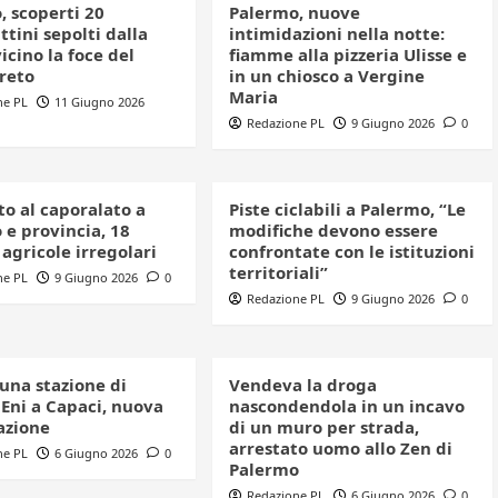
, scoperti 20
Palermo, nuove
tini sepolti dalla
intimidazioni nella notte:
icino la foce del
fiamme alla pizzeria Ulisse e
reto
in un chiosco a Vergine
Maria
ne PL
11 Giugno 2026
Redazione PL
9 Giugno 2026
0
to al caporalato a
Piste ciclabili a Palermo, “Le
 e provincia, 18
modifiche devono essere
agricole irregolari
confrontate con le istituzioni
territoriali”
ne PL
9 Giugno 2026
0
Redazione PL
9 Giugno 2026
0
una stazione di
Vendeva la droga
 Eni a Capaci, nuova
nascondendola in un incavo
azione
di un muro per strada,
arrestato uomo allo Zen di
ne PL
6 Giugno 2026
0
Palermo
Redazione PL
6 Giugno 2026
0