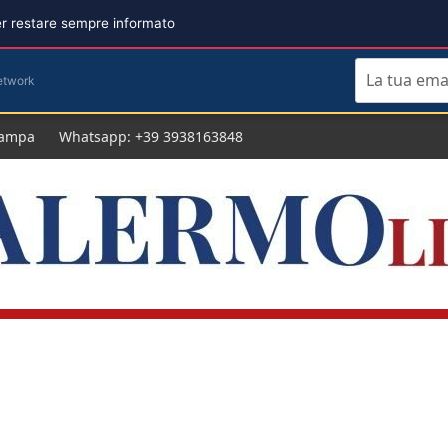
per restare sempre informato
etwork
tampa
Whatsapp: +39 3938163848