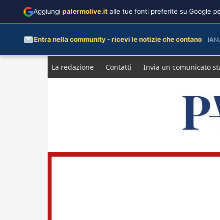
Aggiungi
palermolive.it
alle tue fonti preferite su Google 
Entra nella community - ricevi le notizie che contano
IA
N
Salta
La redazione
Contatti
Invia un comunicato s
al
contenuto