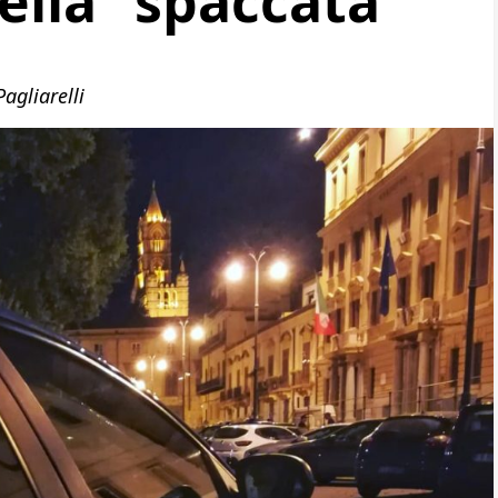
ella “spaccata”
agliarelli