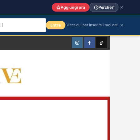
Aggiungi ora
Perche?
Entra
Clicca qui per inserire i tuoi dati
Instagram
Facebook
TikTok